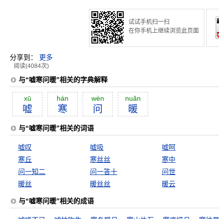
试试手机扫一扫
在你手机上继续浏览此页面
分享到：
更多
阅读(4084次)
与“嘘寒问暖”相关的字典解释
xū
hán
wèn
nuăn
嘘
寒
问
暖
与“嘘寒问暖”相关的词语
嘘叹
嘘吸
嘘呵
寒丘
寒丝丝
寒中
问一知二
问一答十
问世
暖丝
暖丝丝
暖云
与“嘘寒问暖”相关的成语