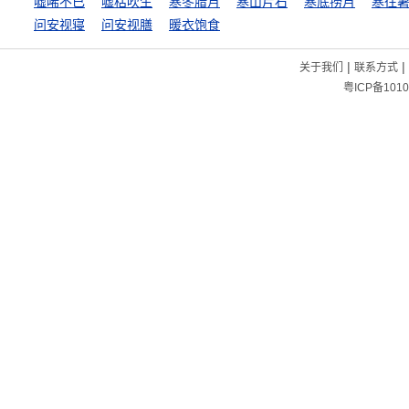
嘘唏不已
嘘枯吹生
寒冬腊月
寒山片石
寒底捞月
寒往
问安视寝
问安视膳
暖衣饱食
|
|
关于我们
联系方式
粤ICP备1010