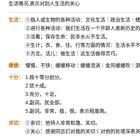
生活情况,表示对别人生活的关心
生活：
①指人或生物的各种活动：文化生活｜政治生活｜
②进行各种活动：我们生活在一个开辟人类新历史
③活着；保存生命：民非水火不生活。
④生计；衣、食、住、行等方面的情况：生活水平
⑤方言。活儿：做生活｜这生活做得灵巧。
缓缓：
慢慢，不快：缓缓移动｜缓缓流淌｜金风缓缓吹｜
十分：
1.按十等分划分。
2.犹十成。
3.充分，十足。
4.副词。犹全部。
5.副词。非常，极，很。表示程度高。
关切：
①亲切：他待人非常和蔼、关切。
②关心：感谢同志们对我的关切丨对他的处境深表