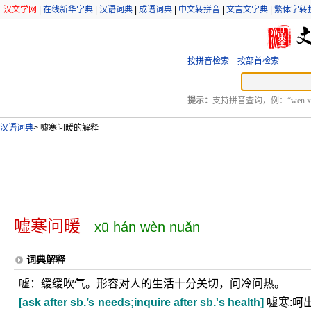
汉文学网
|
在线新华字典
|
汉语词典
|
成语词典
|
中文转拼音
|
文言文字典
|
繁体字转
按拼音检索
按部首检索
提示：
支持拼音查询，例：“wen xu
汉语词典
>
嘘寒问暖的解释
嘘寒问暖
xū hán wèn nuǎn
词典解释
嘘：缓缓吹气。形容对人的生活十分关切，问冷问热。
[ask after sb.’s needs;inquire after sb.'s health]
嘘寒:呵