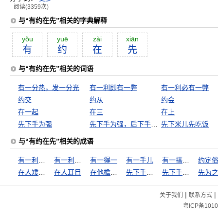
阅读(3359次)
与“有约在先”相关的字典解释
yŏu
yuē
zài
xiān
有
约
在
先
与“有约在先”相关的词语
有一分热，发一分光
有一利即有一弊
有一利必有一弊
约交
约从
约会
在一起
在三
在上
先下手为强
先下手为强，后下手遭殃
先下米儿先吃饭
与“有约在先”相关的成语
有一利即有一弊
有一利必有一弊
有一得一
有一手儿
有一搭没一搭
约定
在人矮檐下，怎敢不低头
在人耳目
在他檐下走，怎敢不低头
先下手为强
先下手为强，后下手遭殃
先为
|
|
关于我们
联系方式
粤ICP备1010