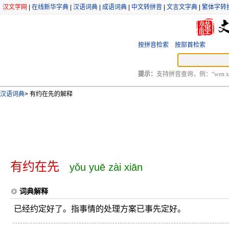
汉文学网
|
在线新华字典
|
汉语词典
|
成语词典
|
中文转拼音
|
文言文字典
|
繁体字转
按拼音检索
按部首检索
提示：
支持拼音查询，例：“wen xu
汉语词典
>
有约在先的解释
有约在先
yǒu yuē zài xiān
词典解释
已经约定好了。指事情的处理方案已事先定好。