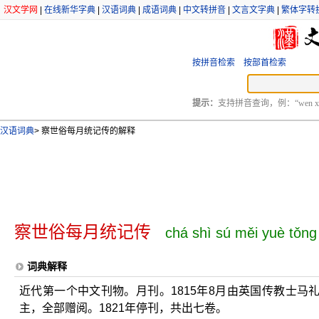
汉文学网
|
在线新华字典
|
汉语词典
|
成语词典
|
中文转拼音
|
文言文字典
|
繁体字转
按拼音检索
按部首检索
提示：
支持拼音查询，例：“wen xu
汉语词典
>
察世俗每月统记传的解释
察世俗每月统记传
chá shì sú měi yuè tǒng
词典解释
近代第一个中文刊物。月刊。1815年8月由英国传教士
主，全部赠阅。1821年停刊，共出七卷。