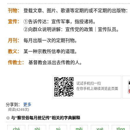
刊物：
登载文章、图片、歌谱等定期的或不定期的出版物
宣传：
①告诉传达：宣传军事，指授诸将。
②向群众说明讲解：宣传党的政策｜宣传队员。
月刊：
每月出版一次的定期刊物。
教义：
某一种宗教所信奉的道理。
传教士：
基督教会派出去传教的人。
试试手机扫一扫
在你手机上继续浏览此页面
分享到：
更多
阅读(4249次)
与“察世俗每月统记传”相关的字典解释
chá
shì
sú
mĕi
yuè
tŏng