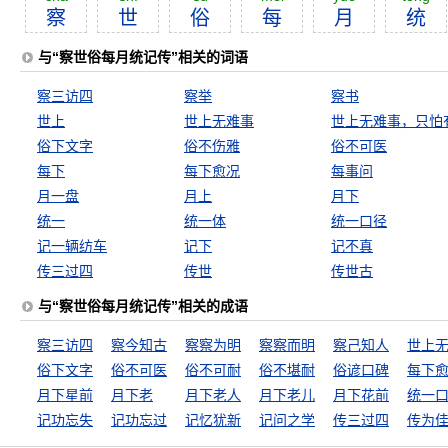
察
世
俗
每
月
统
与“察世俗每月统记传”相关的词语
察三访四
察举
察书
世上
世上无难事
俗下文字
俗不伤雅
俗不可医
每下
每下愈况
每事问
月一盘
月上
月下
统一
统一体
统一口径
记一辆纺车
记下
记不真
传三过四
传世
传世古
与“察世俗每月统记传”相关的成语
察三访四
察今知古
察察为明
察察而明
察己知人
俗下文字
俗不可医
俗不可耐
俗不堪耐
俗谚口碑
每下
月下星前
月下老
月下老人
月下老儿
月下花前
统一
记功忘失
记功忘过
记忆犹新
记问之学
传三过四
传为