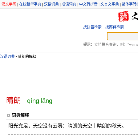
汉文学网
|
在线新华字典
|
汉语词典
|
成语词典
|
中文转拼音
|
文言文字典
|
繁体字转
按拼音检索
按部首检索
提示：
支持拼音查询，例：“wen xu
汉语词典
>
晴朗的解释
晴朗
qíng lǎng
词典解释
阳光充足，天空没有云雾：晴朗的天空｜晴朗的秋天。