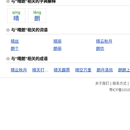
与“晴朗”相关的字典解释
qíng
lăng
晴
朗
与“晴朗”相关的词语
晴丝
晴丽
晴云秋月
朗个
朗丽
朗伉
与“晴朗”相关的成语
晴云秋月
晴天打霹雳
晴天霹雳
晴空万里
朗月清风
朗朗
|
|
关于我们
联系方式
粤ICP备1010