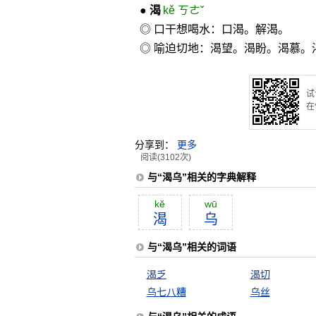
●
渴
kě ㄎㄜˇ
◎ 口干想喝水：口渴。解渴。
◎ 喻迫切地：渴望。渴盼。渴慕。
试
在
分享到：
更多
阅读(3102次)
与“渴乌”相关的字典解释
kĕ
wū
渴
乌
与“渴乌”相关的词语
渴乏
渴切
乌七八糟
乌丝