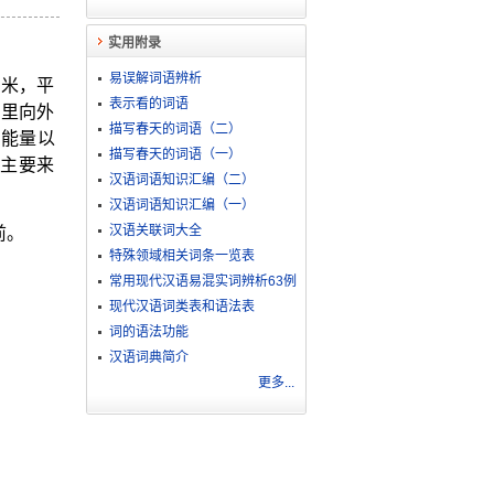
实用附录
易误解词语辨析
千米，平
表示看的词语
由里向外
描写春天的词语（二）
的能量以
描写春天的词语（一）
主要来
汉语词语知识汇编（二）
汉语词语知识汇编（一）
汉语关联词大全
前。
特殊领域相关词条一览表
常用现代汉语易混实词辨析63例
现代汉语词类表和语法表
。
词的语法功能
汉语词典简介
更多...