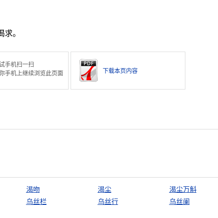
渴求。
试手机扫一扫
下载本页内容
你手机上继续浏览此页面
渴吻
渴尘
渴尘万斛
乌丝栏
乌丝行
乌丝阑