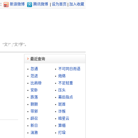
：
新浪微博
腾讯微博
|
设为首页
|
加入收藏
文?” ;“文?学”。
最近查询
忽通
不可同日而语
范进
炮烙
比肩褂
不足轻重
安卧
压头
跌落
幕后指点
颢颢
斑首
带郭
诈叛
辟召
暗星云
新日
算缗
湍激
打垜