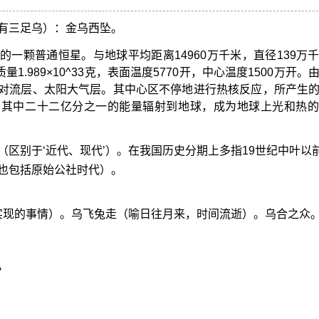
有三足乌）：金乌西坠。
一颗普通恒星。与地球平均距离14960万千米，直径139万
质量1.989×10^33克，表面温度5770开，中心温度1500万开。
对流层、太阳大气层。其中心区不停地进行热核反应，所产生
。其中二十二亿分之一的能量辐射到地球，成为地球上光和热的
（区别于‘近代、现代’）。在我国历史分期上多指19世纪中叶以
也包括原始公社时代）。
能实现的事情）。乌飞兔走（喻日往月来，时间流逝）。乌合之众
？