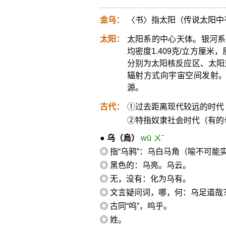
金乌：
〈书〉指太阳（传说太阳中
太阳：
太阳系的中心天体。银河系的
均密度1.409克/立方厘米，
分别为太阳核反应区、太阳
辐射方式向宇宙空间发射
源。
古代：
①过去距离现代较远的时代
②特指奴隶社会时代（有的
●
乌
（烏）
wū ㄨˉ
◎ 指“乌鸦”：乌白马角（喻不可
◎ 黑色的：乌亮。乌云。
◎ 无，没有：化为乌有。
◎ 文言疑问词，哪，何：乌足道哉
◎ 古同“呜”，呜乎。
◎ 姓。