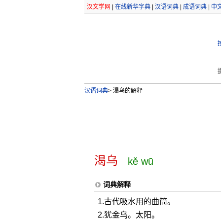
汉文学网
|
在线新华字典
|
汉语词典
|
成语词典
|
中
汉语词典
>
渴乌的解释
渴乌
kě wū
词典解释
1.古代吸水用的曲筒。
2.犹金乌。太阳。