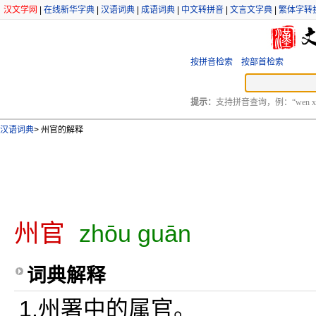
汉文学网
|
在线新华字典
|
汉语词典
|
成语词典
|
中文转拼音
|
文言文字典
|
繁体字转
按拼音检索
按部首检索
提示：
支持拼音查询，例：“wen xu
汉语词典
>
州官的解释
州官
zhōu guān
词典解释
1.州署中的属官。