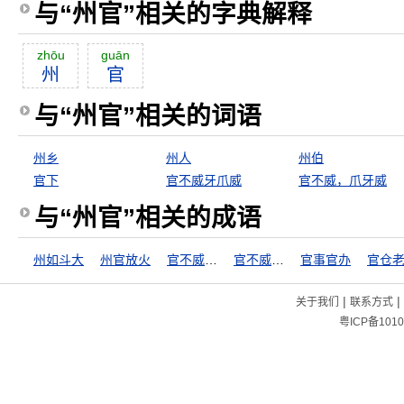
与“州官”相关的字典解释
zhōu
guān
州
官
与“州官”相关的词语
州乡
州人
州伯
官下
官不威牙爪威
官不威，爪牙威
与“州官”相关的成语
州如斗大
州官放火
官不威，爪牙威
官不威，牙爪威
官事官办
官仓
|
|
关于我们
联系方式
粤ICP备1010