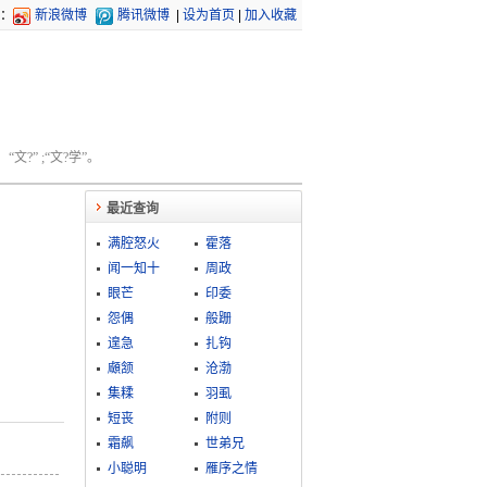
：
新浪微博
腾讯微博
|
设为首页
|
加入收藏
文?” ;“文?学”。
最近查询
满腔怒火
霍落
闻一知十
周政
眼芒
印委
怨偶
般跚
遑急
扎钩
顑颔
沧渤
集糅
羽虱
短丧
附则
霜飙
世弟兄
小聪明
雁序之情