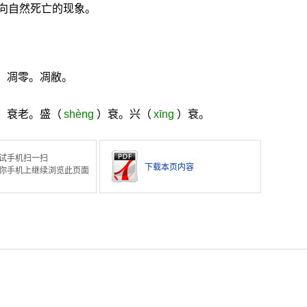
向自然死亡的现象。
。凋零。凋敝。
。衰老。盛（
shèng
）衰。兴（
xīng
）衰。
试手机扫一扫
下载本页内容
你手机上继续浏览此页面