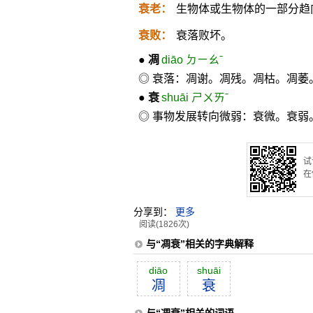
衰老：
生物体或生物体的一部分趋
衰败：
衰落败坏。
●
凋
diāo ㄉㄧㄠˉ
◎ 衰落：凋谢。凋残。凋枯。凋萎
●
衰
shuāi ㄕㄨㄞˉ
◎ 事物发展转向微弱：衰微。衰弱
试
在
分享到：
更多
阅读(1826次)
与“凋衰”相关的字典解释
diāo
shuāi
凋
衰