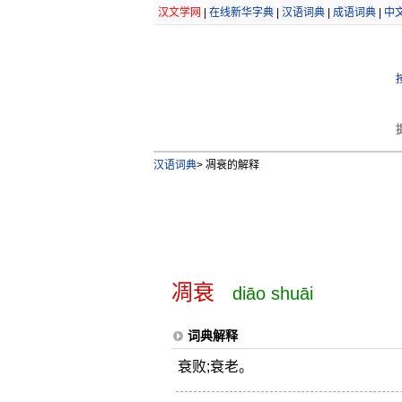
汉文学网
|
在线新华字典
|
汉语词典
|
成语词典
|
中
汉语词典
>
凋衰的解释
凋衰
diāo shuāi
词典解释
衰败;衰老。