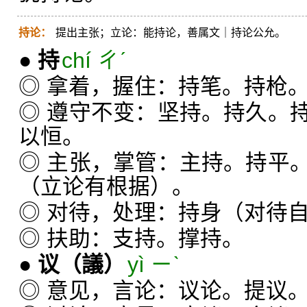
持论：
提出主张；立论：能持论，善属文｜持论公允。
●
持
chí ㄔˊ
◎ 拿着，握住：持笔。持枪
◎ 遵守不变：坚持。持久。
以恒。
◎ 主张，掌管：主持。持平
（立论有根据）。
◎ 对待，处理：持身（对待
◎ 扶助：支持。撑持。
●
议
（議）
yì ㄧˋ
◎ 意见，言论：议论。提议