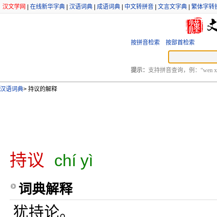
汉文学网
|
在线新华字典
|
汉语词典
|
成语词典
|
中文转拼音
|
文言文字典
|
繁体字转
按拼音检索
按部首检索
提示：
支持拼音查询，例：“wen xu
汉语词典
>
持议的解释
持议
chí yì
词典解释
犹持论。