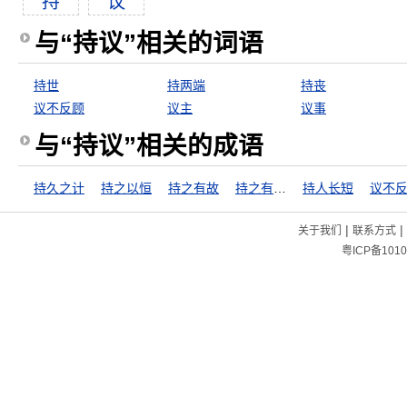
持
议
与“持议”相关的词语
持世
持两端
持丧
议不反顾
议主
议事
与“持议”相关的成语
持久之计
持之以恒
持之有故
持之有故，言之有理
持人长短
议不
|
|
关于我们
联系方式
粤ICP备1010