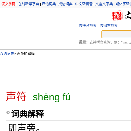
汉文学网
|
在线新华字典
|
汉语词典
|
成语词典
|
中文转拼音
|
文言文字典
|
繁体字转
按拼音检索
按部首检索
提示：
支持拼音查询，例：“wen xu
汉语词典
>
声符的解释
声符
shēng fú
词典解释
即声旁。