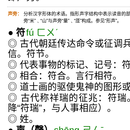
声旁：
分析汉字形体的术语。指形声字结构中表示读音的部分
旁“米”﹑“山”与声旁“量”﹑“厓”构成。参见“形声”。
●
符
fú ㄈㄨˊ
◎ 古代朝廷传达命令或征调
信。符节。
◎ 代表事物的标记、记号：
◎ 相合：符合。言行相符。
◎ 道士画的驱使鬼神的图形
◎ 古代称祥瑞的征兆：符瑞
降“符瑞”，与人事相应）。
◎ 姓。