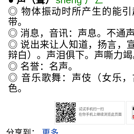
●
声
（聲）
shēng ㄕㄥˉ
◎ 物体振动时所产生的能
带。
◎ 消息，音讯：声息。不通
◎ 说出来让人知道，扬言，
辩白）。声泪俱下。声嘶力竭
◎ 名誉：名声。
◎ 音乐歌舞：声伎（女乐
色。
试试手机扫一扫
在你手机上继续浏览此页面
分享到：
更多