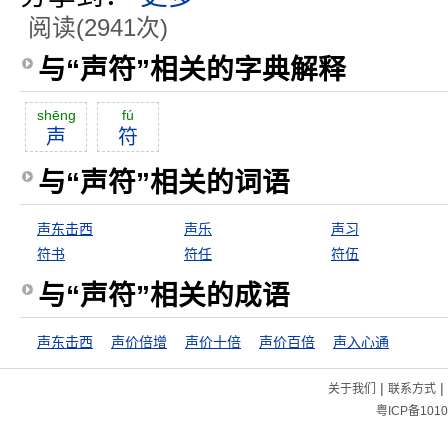
阅读(2941次)
与“声符”相关的字典解释
shēng
fú
声
符
与“声符”相关的词语
声东击西
声乐
声习
符书
符任
符伍
与“声符”相关的成语
声东击西
声价倍增
声价十倍
声价百倍
声入心通
|
|
关于我们
联系方式
粤ICP备1010