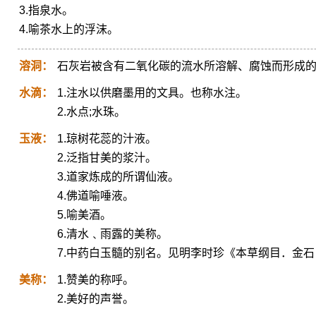
3.指泉水。
4.喻茶水上的浮沫。
溶洞：
石灰岩被含有二氧化碳的流水所溶解、腐蚀而形成
水滴：
1.注水以供磨墨用的文具。也称水注。
2.水点;水珠。
玉液：
1.琼树花蕊的汁液。
2.泛指甘美的浆汁。
3.道家炼成的所谓仙液。
4.佛道喻唾液。
5.喻美酒。
6.清水﹑雨露的美称。
7.中药白玉髓的别名。见明李时珍《本草纲目．金
美称：
1.赞美的称呼。
2.美好的声誉。