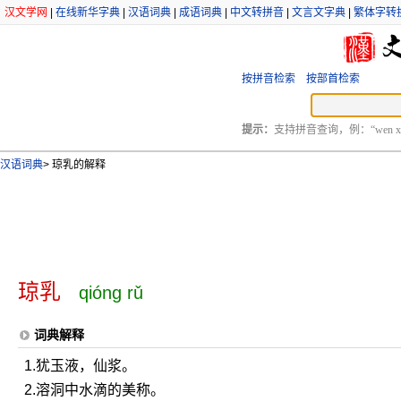
汉文学网
|
在线新华字典
|
汉语词典
|
成语词典
|
中文转拼音
|
文言文字典
|
繁体字转
按拼音检索
按部首检索
提示：
支持拼音查询，例：“wen xu
汉语词典
>
琼乳的解释
琼乳
qióng rǔ
词典解释
1.犹玉液，仙浆。
2.溶洞中水滴的美称。