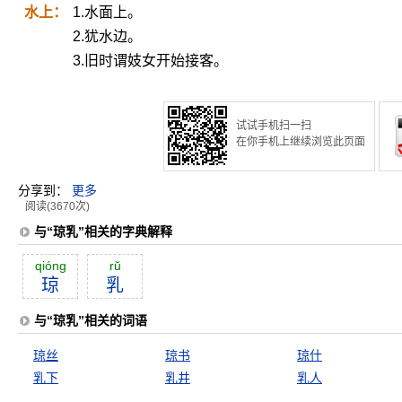
水上：
1.水面上。
2.犹水边。
3.旧时谓妓女开始接客。
试试手机扫一扫
在你手机上继续浏览此页面
分享到：
更多
阅读(3670次)
与“琼乳”相关的字典解释
qióng
rŭ
琼
乳
与“琼乳”相关的词语
琼丝
琼书
琼什
乳下
乳井
乳人