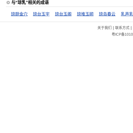
与“琼乳”相关的成语
琼厨金穴
琼台玉宇
琼台玉阁
琼堆玉砌
琼岛春云
乳声
|
|
关于我们
联系方式
粤ICP备1010