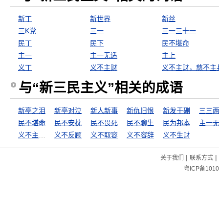
新丁
新世界
新丝
三K党
三一
三一三十一
民丁
民下
民不堪命
主一
主一无适
主上
义丁
义不主财
义不主财，慈不主
与“新三民主义”相关的成语
新亭之泪
新亭对泣
新人新事
新仇旧恨
新发于硎
三三
民不堪命
民不安枕
民不畏死
民不聊生
民为邦本
主一
义不主财，慈不主兵
义不反顾
义不取容
义不容辞
义不生财
|
|
关于我们
联系方式
粤ICP备1010