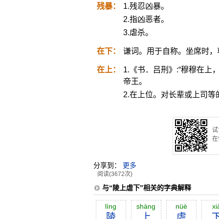
残暴：
1.残忍凶暴。
2.指凶恶者。
3.虐杀。
在下：
谦词。用于自称。坐席时，
在上：
1.《书．吕刑》:“穆穆在上
帝王。
2.在上位。对长辈或上司等
试
在
分享到：
更多
阅读(3672次)
与“陵上虐下”相关的字典解释
líng
shàng
nüè
xi
陵
上
虐