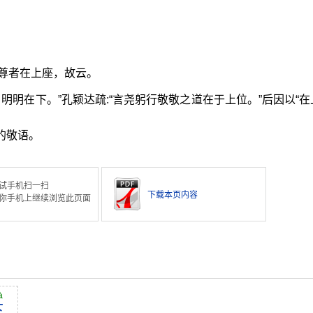
尊者在上座，故云。
，明明在下。”孔颖达疏:“言尧躬行敬敬之道在于上位。”后因以“在
的敬语。
试手机扫一扫
下载本页内容
你手机上继续浏览此页面
à
下