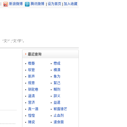
：
新浪微博
腾讯微博
|
设为首页
|
加入收藏
文?” ;“文?学”。
最近查询
檐簦
懋成
软管
横潢
新声
象为
规意
絜己
铜驼巷
糊剂
逼清
辞义
营济
益遣
真一酒
崭露锋芒
惶惶
止血剂
赌说
速食面