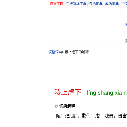
汉文学网
|
在线新华字典
|
汉语词典
|
成语词典
|
中
汉语词典
>
陵上虐下的解释
陵上虐下
líng shàng xià 
词典解释
陵：通“凌”，欺侮；虐：残暴，侵