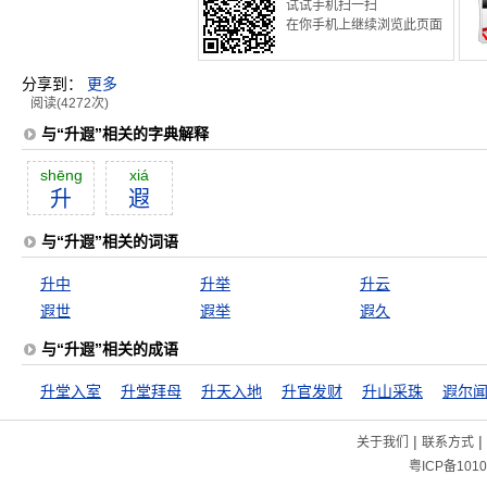
试试手机扫一扫
在你手机上继续浏览此页面
分享到：
更多
阅读(4272次)
与“升遐”相关的字典解释
shēng
xiá
升
遐
与“升遐”相关的词语
升中
升举
升云
遐世
遐举
遐久
与“升遐”相关的成语
升堂入室
升堂拜母
升天入地
升官发财
升山采珠
遐尔
|
|
关于我们
联系方式
粤ICP备1010