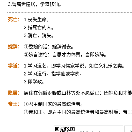
3.谓离世隐居，学道修仙。
死亡：
1.丧失生命。
2.指死亡的人。
3.消亡，消失。
婉辞：
①委婉的话：婉辞谢去。
②婉言谢绝：自思才力绵薄，当即婉辞。
学道：
1.学习道艺，即学习儒家学说，如仁义礼乐之类。
2.学习道行。指学仙或学佛。
3.即学政。
隐居：
居住在偏僻乡野或山林等处不愿做官：因抱负和才
帝王：
①君主制国家的最高统治者。
②帝和王。即君主国的最高统治者和最高封爵：帝