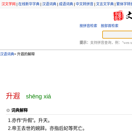
汉文学网
|
在线新华字典
|
汉语词典
|
成语词典
|
中文转拼音
|
文言文字典
|
繁体字转
按拼音检索
按部首检索
提示：
支持拼音查询，例：“wen xu
汉语词典
>
升遐的解释
升遐
shēng xiá
词典解释
1.亦作“升假”。升天。
2.帝王去世的婉辞。亦指后妃等死亡。