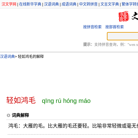
汉文学网
|
在线新华字典
|
汉语词典
|
成语词典
|
中文转拼音
|
文言文字典
|
繁体字转
按拼音检索
按部首检索
提示：
支持拼音查询，例：“wen xu
汉语词典
>
轻如鸿毛的解释
轻如鸿毛
qīng rú hóng máo
词典解释
鸿毛：大雁的毛。比大雁的毛还要轻。比喻非常轻微或毫无