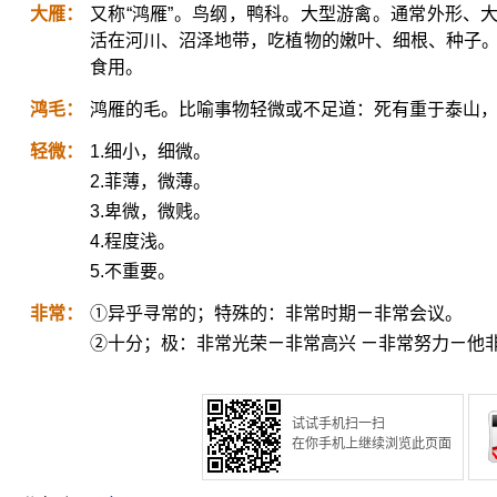
大雁：
又称“鸿雁”。鸟纲，鸭科。大型游禽。通常外形、
活在河川、沼泽地带，吃植物的嫩叶、细根、种子。秋
食用。
鸿毛：
鸿雁的毛。比喻事物轻微或不足道：死有重于泰山
轻微：
1.细小，细微。
2.菲薄，微薄。
3.卑微，微贱。
4.程度浅。
5.不重要。
非常：
①异乎寻常的；特殊的：非常时期ㄧ非常会议。
②十分；极：非常光荣ㄧ非常高兴 ㄧ非常努力ㄧ他
试试手机扫一扫
在你手机上继续浏览此页面