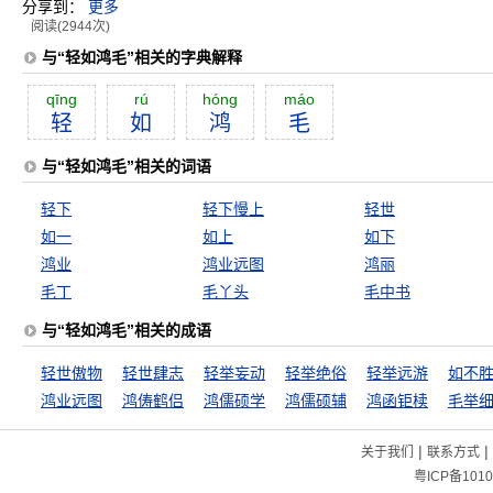
分享到：
更多
阅读(2944次)
与“轻如鸿毛”相关的字典解释
qīng
rú
hóng
máo
轻
如
鸿
毛
与“轻如鸿毛”相关的词语
轻下
轻下慢上
轻世
如一
如上
如下
鸿业
鸿业远图
鸿丽
毛丁
毛丫头
毛中书
与“轻如鸿毛”相关的成语
轻世傲物
轻世肆志
轻举妄动
轻举绝俗
轻举远游
如不
鸿业远图
鸿俦鹤侣
鸿儒硕学
鸿儒硕辅
鸿函钜椟
毛举
|
|
关于我们
联系方式
粤ICP备1010