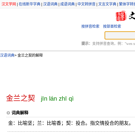
汉文学网
|
在线新华字典
|
汉语词典
|
成语词典
|
中文转拼音
|
文言文字典
|
繁体字转
按拼音检索
按部首检索
提示：
支持拼音查询，例：“wen xu
汉语词典
>
金兰之契的解释
金兰之契
jīn lán zhī qì
词典解释
金：比喻坚；兰：比喻香；契：投合。指交情投合的朋友。