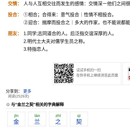
交情：
人与人互相交往而发生的感情：交情深ㄧ他们之间
投合：
①相合；合得来：意气投合｜性情不相投合。
②迎合：揣摩而投合之｜多大的作家，也不能说都
朋友：
1.同学;志同道合的人。后泛指交谊深厚的人。
2.明代士大夫对儒学生员之称。
3.特指恋人。
试试手机扫一扫
在你手机上继续浏览此页面
分享到：
更多
阅读(2529次)
与“金兰之契”相关的字典解释
jīn
lán
zhī
qì
金
兰
之
契