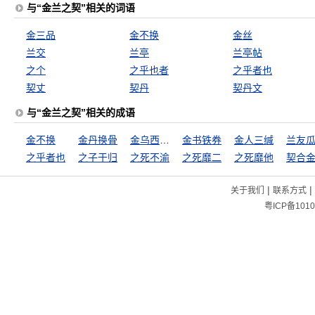
与“金兰之契”相关的词语
金三品
金不换
金丝
兰交
兰亭
兰亭帖
之个
之乎也者
之乎者也
契丈
契丹
契丹文
与“金兰之契”相关的成语
金不换
金丹换骨
金乌西坠，玉兔东升
金书铁券
金人三缄
兰友
之乎者也
之子于归
之死不渝
之死靡二
之死靡他
契合
|
|
关于我们
联系方式
粤ICP备1010