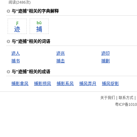
阅读(2486次)
与“迹捕”相关的字典解释
jī
bŭ
迹
捕
与“迹捕”相关的词语
迹人
迹兆
迹印
捕书
捕击
捕剿
与“迹捕”相关的成语
捕影拿风
捕影捞风
捕影系风
捕风弄月
捕风捉影
|
|
关于我们
联系方式
粤ICP备1010