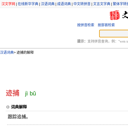
汉文学网
|
在线新华字典
|
汉语词典
|
成语词典
|
中文转拼音
|
文言文字典
|
繁体字转
按拼音检索
按部首检索
提示：
支持拼音查询，例：“wen xu
汉语词典
>
迹捕的解释
迹捕
jì bǔ
词典解释
跟踪追捕。