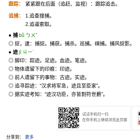
跟踪：
紧紧跟在后面（追赶、监视）：跟踪追击。
追捕：
1.追查搜捕。
2.追逼索取。
●
捕
bǔ ㄅㄨˇ
◎ 捉，逮：捕捉。捕获。捕杀。巡捕。缉捕。捕风捉影。
●
迹
jì ㄐㄧˋ
◎ 脚印：踪迹。足迹。血迹。笔迹。
◎ 物体遗留下的印痕：印迹。
◎ 前人遗留下的事物：古迹。实迹。
◎ 追寻踪迹：“汉求将军急，迹且至臣家”。
◎ 据实迹考知：“迹汉功臣，亦皆割符世爵”。
试试手机扫一扫
在你手机上继续浏览此页面
分享到：
更多