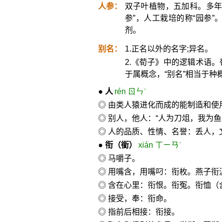
人参：
双子叶植物，五加科。多年
参”，人工栽培的称“园参
剂。
别名：
1.正名以外的名字;异名。
2.《荀子》中的逻辑术语。
于属概念，“别名”相当于种
●
人
rén ㄖㄣˊ
◎ 由类人猿进化而成的能制造和
◎ 别人，他人：“人为刀俎，我为鱼
◎ 人的品质、性情、名誉：丢人，
●
衔
（銜）
xián ㄒㄧㄢˊ
◎ 马嚼子。
◎ 用嘴含，用嘴叼：衔枚。燕子衔
◎ 含在心里：衔恨。衔冤。衔恤
◎ 接受，奉：衔命。
◎ 指前后相接：衔接。