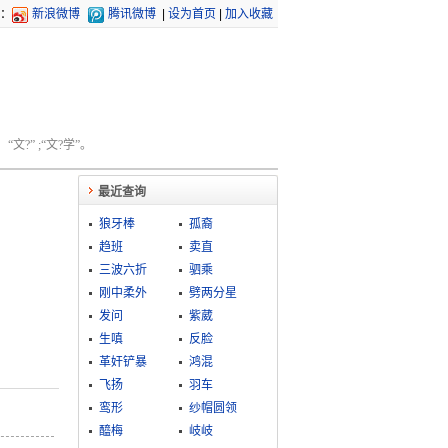
：
新浪微博
腾讯微博
|
设为首页
|
加入收藏
文?” ;“文?学”。
最近查询
狼牙棒
孤裔
趋班
卖直
三波六折
驷乘
刚中柔外
劈两分星
发问
紫葳
生嗔
反脸
革奸铲暴
鸿混
飞扬
羽车
鸾形
纱帽圆领
醯梅
岐岐