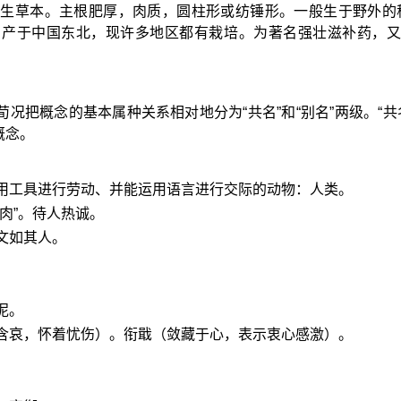
生草本。主根肥厚，肉质，圆柱形或纺锤形。一般生于野外的
”。产于中国东北，现许多地区都有栽培。为著名强壮滋补药，
荀况把概念的基本属种关系相对地分为“共名”和“别名”两级。“共
概念。
使用工具进行劳动、并能运用语言进行交际的动物：人类。
肉”。待人热诚。
文如其人。
泥。
（含哀，怀着忧伤）。衔戢（敛藏于心，表示衷心感激）。