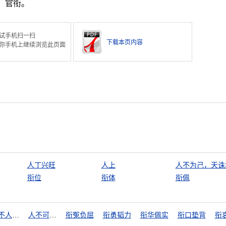
。官衔。
试手机扫一扫
下载本页内容
你手机上继续浏览此页面
人丁兴旺
人上
人不为己，天诛
衔位
衔体
衔佩
人不人，鬼不鬼
人不可貌相
衔冤负屈
衔勇韬力
衔华佩实
衔口垫背
衔