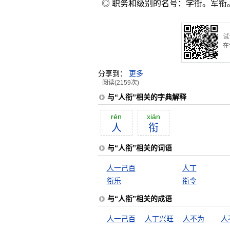
◎ 职务和级别的名号：学衔。军衔
试
在
分享到：
更多
阅读(2159次)
与“人衔”相关的字典解释
rén
xián
人
衔
与“人衔”相关的词语
人一己百
人丁
衔乐
衔令
与“人衔”相关的成语
人一己百
人丁兴旺
人不为己，天诛地灭