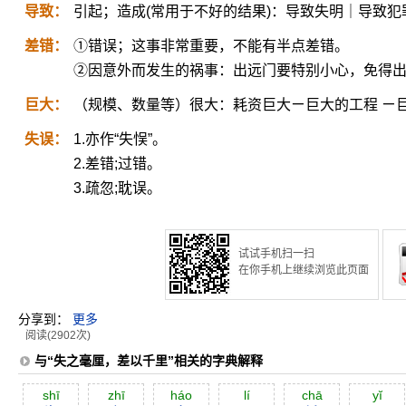
导致：
引起；造成(常用于不好的结果)：导致失明｜导致犯
差错：
①错误；这事非常重要，不能有半点差错。
②因意外而发生的祸事：出远门要特别小心，免得
巨大：
（规模、数量等）很大：耗资巨大ㄧ巨大的工程 ㄧ
失误：
1.亦作“失悮”。
2.差错;过错。
3.疏忽;耽误。
试试手机扫一扫
在你手机上继续浏览此页面
分享到：
更多
阅读(2902次)
与“失之毫厘，差以千里”相关的字典解释
shī
zhī
háo
lí
chā
yĭ