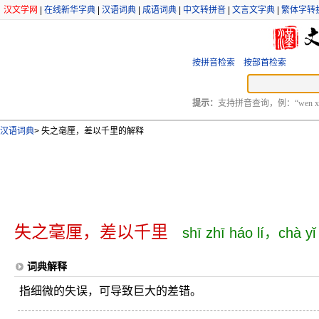
汉文学网
|
在线新华字典
|
汉语词典
|
成语词典
|
中文转拼音
|
文言文字典
|
繁体字转
按拼音检索
按部首检索
提示：
支持拼音查询，例：“wen xu
汉语词典
>
失之毫厘，差以千里的解释
失之毫厘，差以千里
shī zhī háo lí，chà yǐ 
词典解释
指细微的失误，可导致巨大的差错。