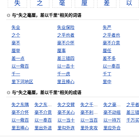
失
之
毫
厘
差
以
与“失之毫厘，差以千里”相关的词语
失业
失业保险
失严
之个
之乎也者
之乎者也
毫不
毫不介怀
毫不介意
厘举
厘事
厘任
差一点
差三错四
差不多
以一儆百
以一击十
以一奉百
千一
千一虑
千丁
里下河地区
里丑捧心
里中
与“失之毫厘，差以千里”相关的成语
失之东隅
失之东隅，收之桑榆
失之交臂
失之千里，差若毫厘
失之毫厘，差之千里
之乎
毫不介怀
毫不介意
毫不关心
毫不利己，专门利人
毫不动摇
差三
以一儆百
以一奉百
以一当十
以一当百
以一持万
千万
里丑捧心
里出外进
里勾外连
里外夹攻
里应外合