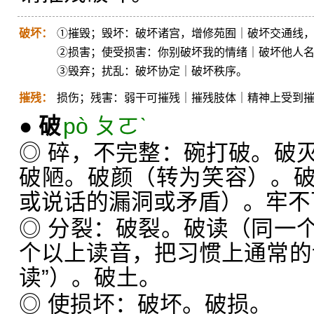
破坏：
①摧毁；毁坏：破坏诸宫，增修苑囿｜破坏交通线
②损害；使受损害：你别破坏我的情绪｜破坏他人
③毁弃；扰乱：破坏协定｜破坏秩序。
摧残：
损伤；残害：弱干可摧残｜摧残肢体｜精神上受到
●
破
pò ㄆㄛˋ
◎ 碎，不完整：碗打破。破
破陋。破颜（转为笑容）。
或说话的漏洞或矛盾）。牢不
◎ 分裂：破裂。破读（同一
个以上读音，把习惯上通常的
读”）。破土。
◎ 使损坏：破坏。破损。