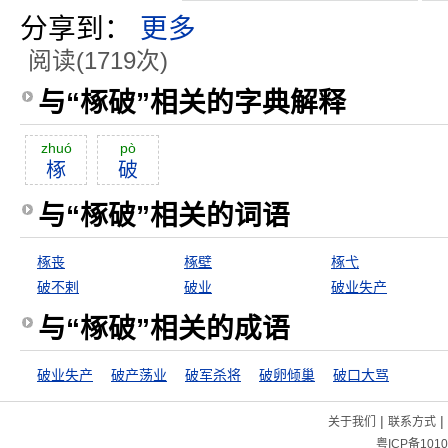
分享到：
更多
阅读(1719次)
与“椓破”相关的字典解释
zhuó
pò
椓
破
与“椓破”相关的词语
椓丧
椓壁
椓弋
破不剌
破业
破业失产
与“椓破”相关的成语
破业失产
破产荡业
破军杀将
破卵倾巢
破口大骂
|
|
关于我们
联系方式
粤ICP备1010