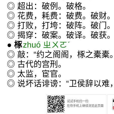
◎ 超出：破例。破格。
◎ 花费，耗费：破费。破财
◎ 打败，打垮：破阵。破门
◎ 揭穿：破案。破译。破获
●
椓
zhuó ㄓㄨㄛˊ
◎ 敲：“约之阁阁，椓之橐橐。
◎ 古代的宫刑。
◎ 太监，宦官。
◎ 说坏话诽谤：“卫侯辞以难
试试手机扫一扫
在你手机上继续浏览此页面