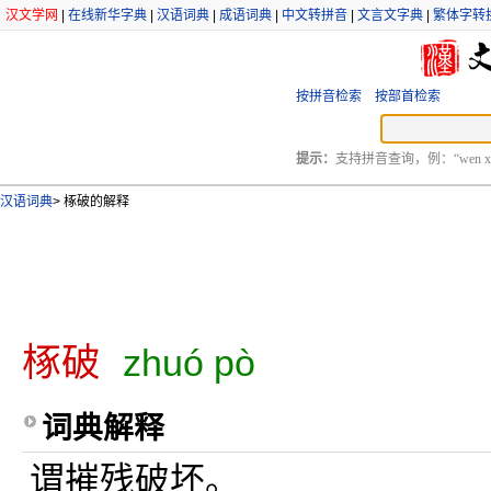
汉文学网
|
在线新华字典
|
汉语词典
|
成语词典
|
中文转拼音
|
文言文字典
|
繁体字转
按拼音检索
按部首检索
提示：
支持拼音查询，例：“wen xu
汉语词典
>
椓破的解释
椓破
zhuó pò
词典解释
谓摧残破坏。