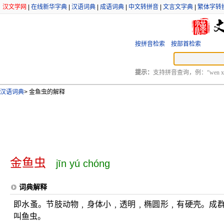
汉文学网
|
在线新华字典
|
汉语词典
|
成语词典
|
中文转拼音
|
文言文字典
|
繁体字转
按拼音检索
按部首检索
提示：
支持拼音查询，例：“wen xu
汉语词典
>
金鱼虫的解释
金鱼虫
jīn yú chóng
词典解释
即水蚤。节肢动物﹐身体小﹐透明﹐椭圆形﹐有硬壳。成
叫鱼虫。