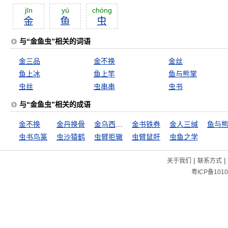
jīn
yú
chóng
金
鱼
虫
与“金鱼虫”相关的词语
金三品
金不换
金丝
鱼上冰
鱼上竿
鱼与熊掌
虫丝
虫串串
虫书
与“金鱼虫”相关的成语
金不换
金丹换骨
金乌西坠，玉兔东升
金书铁券
金人三缄
鱼与
虫书鸟篆
虫沙猿鹤
虫臂拒辙
虫臂鼠肝
虫鱼之学
|
|
关于我们
联系方式
粤ICP备1010