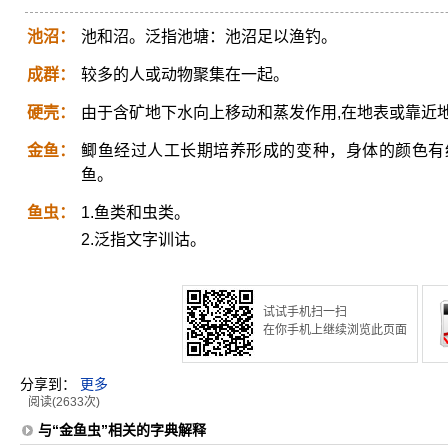
池沼：
池和沼。泛指池塘：池沼足以渔钓。
成群：
较多的人或动物聚集在一起。
硬壳：
由于含矿地下水向上移动和蒸发作用,在地表或靠近
金鱼：
鲫鱼经过人工长期培养形成的变种，身体的颜色有
鱼。
鱼虫：
1.鱼类和虫类。
2.泛指文字训诂。
试试手机扫一扫
在你手机上继续浏览此页面
分享到：
更多
阅读(2633次)
与“金鱼虫”相关的字典解释