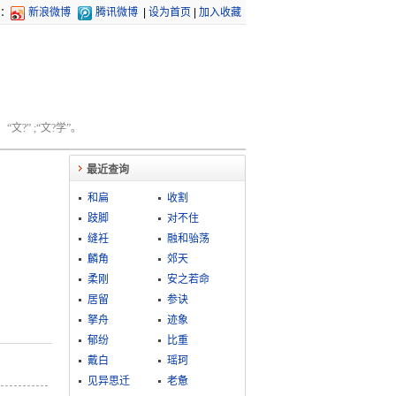
：
新浪微博
腾讯微博
|
设为首页
|
加入收藏
文?” ;“文?学”。
最近查询
和扁
收割
跂脚
对不住
缝衽
融和骀荡
麟角
郊天
柔刚
安之若命
居留
参诀
拏舟
迹象
郁纷
比重
戴白
瑶珂
见异思迁
老惫