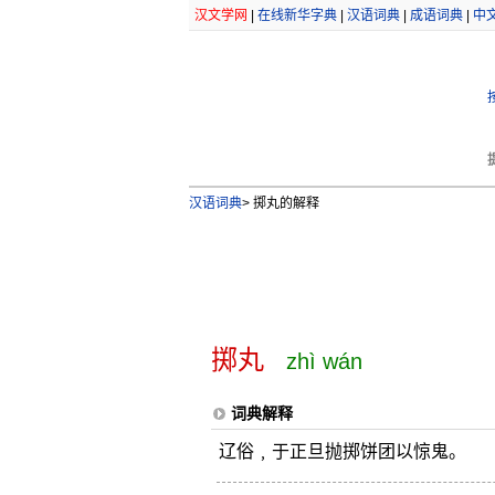
汉文学网
|
在线新华字典
|
汉语词典
|
成语词典
|
中
汉语词典
>
掷丸的解释
掷丸
zhì wán
词典解释
辽俗﹐于正旦抛掷饼团以惊鬼。