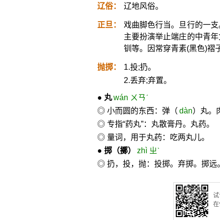
辽俗：
辽地风俗。
正旦：
戏曲脚色行当。旦行的一支
主要扮演举止端庄的中青年
钏等。因常穿青素(黑色)褶
抛掷：
1.投;扔。
2.丢弃;弃置。
●
丸
wán ㄨㄢˊ
◎ 小而圆的东西：弹（
dàn
）丸。
◎ 专指“药丸”：丸散膏丹。丸药。
◎ 量词，用于丸药：吃两丸儿。
●
掷
（擲）
zhì ㄓˋ
◎ 扔，投，抛：投掷。弃掷。掷远
试
在