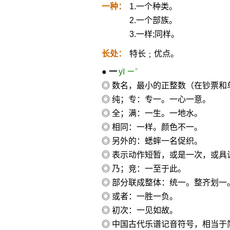
一种：
1.一个种类。
2.一个部族。
3.一样;同样。
长处：
特长﹔优点。
●
一
yī ㄧˉ
◎ 数名，最小的正整数（在钞票和
◎ 纯；专：专一。一心一意。
◎ 全；满：一生。一地水。
◎ 相同：一样。颜色不一。
◎ 另外的：蟋蟀一名促织。
◎ 表示动作短暂，或是一次，或具
◎ 乃；竞：一至于此。
◎ 部分联成整体：统一。整齐划一
◎ 或者：一胜一负。
◎ 初次：一见如故。
◎ 中国古代乐谱记音符号，相当于简