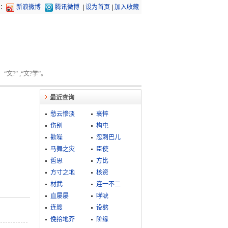
：
新浪微博
腾讯微博
|
设为首页
|
加入收藏
文?” ;“文?学”。
最近查询
愁云惨淡
衰悴
伤别
构屯
歡噪
忽剌巴儿
马舞之灾
臣使
哲思
方比
方寸之地
核资
材武
连一不二
直屡屡
哮唬
连艘
设熬
俛拾地芥
阶缘