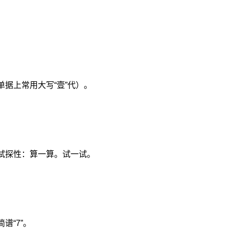
单据上常用大写“壹”代）。
试探性：算一算。试一试。
。
谱“7”。