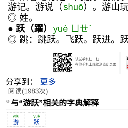
游记。游说（
shuō
）。游山
◎ 姓。
●
跃
（躍）
yuè ㄩㄝˋ
◎ 跳：跳跃。飞跃。跃进。
试试手机扫一扫
在你手机上继续浏览此页面
分享到：
更多
阅读(1983次)
与“游跃”相关的字典解释
yóu
yuè
游
跃