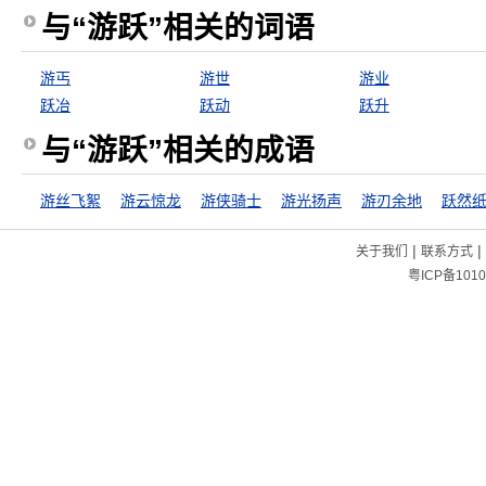
与“游跃”相关的词语
游丐
游世
游业
跃冶
跃动
跃升
与“游跃”相关的成语
游丝飞絮
游云惊龙
游侠骑士
游光扬声
游刃余地
跃然
|
|
关于我们
联系方式
粤ICP备1010