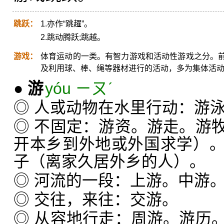
跳跃：
1.亦作“跳趯”。
2.跳动腾跃;跳越。
游戏：
体育运动的一类。有智力游戏和活动性游戏之分。
及利用球、棒、绳等器材进行的活动，多为集体活
●
游
yóu ㄧㄡˊ
◎ 人或动物在水里行动：游
◎ 不固定：游资。游走。游
开本乡到外地或外国求学）
子（离家久居外乡的人）。
◎ 河流的一段：上游。中游
◎ 交往，来往：交游。
◎ 从容地行走：周游。游历