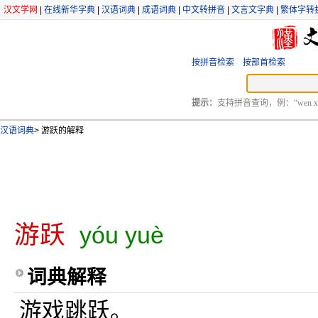
汉文学网
|
在线新华字典
|
汉语词典
|
成语词典
|
中文转拼音
|
文言文字典
|
繁体字转
按拼音检索
按部首检索
提示：
支持拼音查询，例：“wen xu
汉语词典
>
游跃的解释
游跃
yóu yuè
词典解释
游戏跳跃。