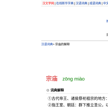
汉文学网
|
在线新华字典
|
汉语词典
|
成语词典
|
中
汉语词典
>
宗庙的解释
宗庙
zōng miào
词典解释
①古代帝王、诸侯祭祀祖宗的地方
②指王室、朝廷：群下推立圣公，