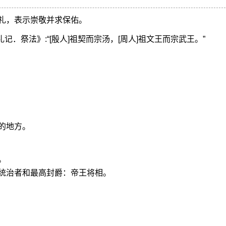
礼，表示崇敬并求保佑。
记．祭法》:“[殷人]祖契而宗汤，[周人]祖文王而宗武王。”
的地方。
。
统治者和最高封爵：帝王将相。