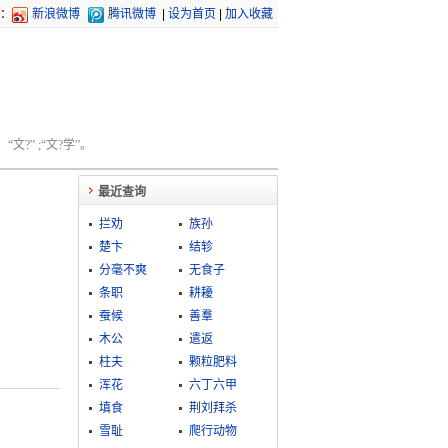
：
新浪微博
腾讯微博
|
设为首页
|
加入收藏
文?” ;“文?学”。
最近查询
拦劝
族孙
楚卞
结轸
分毫不爽
无食子
条职
耕耰
蚕候
善羣
木公
遣返
柱夫
颗粒肥料
浑花
六丁六甲
填食
荆刘拜杀
雪耻
爬行动物