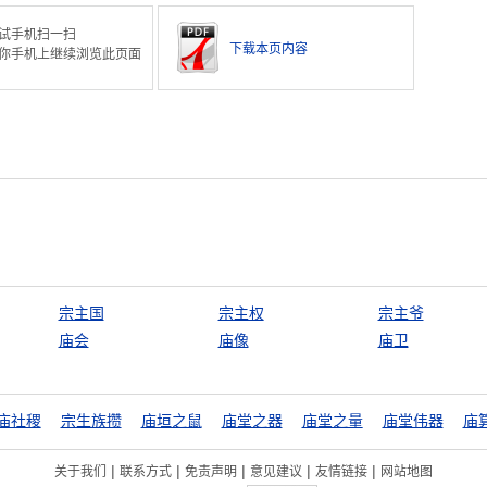
试手机扫一扫
下载本页内容
你手机上继续浏览此页面
宗主国
宗主权
宗主爷
庙会
庙像
庙卫
庙社稷
宗生族攒
庙垣之鼠
庙堂之器
庙堂之量
庙堂伟器
庙
|
|
|
|
|
关于我们
联系方式
免责声明
意见建议
友情链接
网站地图