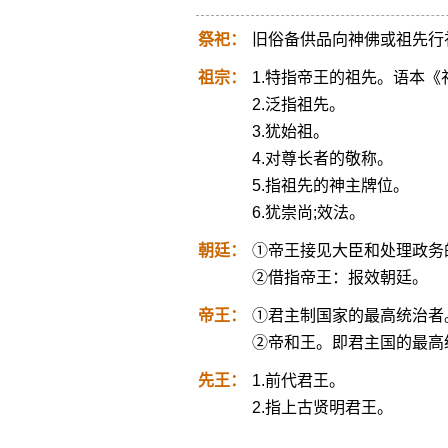
祭祀：
旧俗备供品向神佛或祖先行
祖宗：
1.特指帝王的祖先。语本《礼
2.泛指祖先。
3.犹始祖。
4.对尊长者的敬称。
5.指祖先的神主牌位。
6.犹崇尚;效法。
朝廷：
①帝王接见大臣和处理政务
②借指帝王：报效朝廷。
帝王：
①君主制国家的最高统治者
②帝和王。即君主国的最高
先王：
1.前代君王。
2.指上古贤明君王。