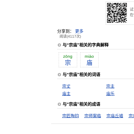
试
在
分享到：
更多
阅读(4117次)
与“宗庙”相关的字典解释
zōng
miào
宗
庙
与“宗庙”相关的词语
宗丈
宗主
庙主
庙乐
与“宗庙”相关的成语
宗匠陶钧
宗师案临
宗庙丘墟
宗