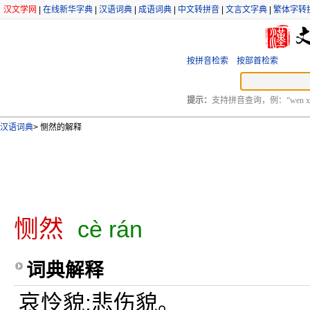
汉文学网
|
在线新华字典
|
汉语词典
|
成语词典
|
中文转拼音
|
文言文字典
|
繁体字转
按拼音检索
按部首检索
提示：
支持拼音查询，例：“wen xu
汉语词典
>
恻然的解释
恻然
cè rán
词典解释
哀怜貌;悲伤貌。