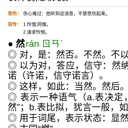
悲伤：
伤心难过：他听到这消息，不禁悲伤起来。
哀怜：
1.怜惜;同情。
2.请求怜悯。
●
然
rán ㄖㄢˊ
◎ 对，是：然否。不然。不
◎ 以为对，答应，信守：然
诺（许诺，信守诺言）。
◎ 这样，如此：当然。然后
◎ 表示一种语气（a.表决定
然”；b.表比拟，犹言一般，如
◎ 用于词尾，表示状态：显