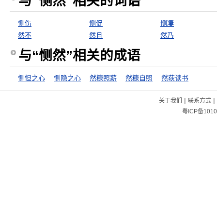
与“恻然”相关的词语
恻伤
恻促
恻凄
然不
然且
然乃
与“恻然”相关的成语
恻怛之心
恻隐之心
然糠照薪
然糠自照
然荻读书
|
|
关于我们
联系方式
粤ICP备1010