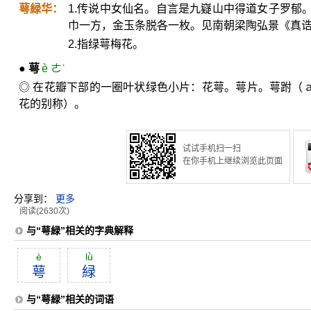
萼緑华：
1.传说中女仙名。自言是九嶷山中得道女子罗郁
巾一方，金玉条脱各一枚。见南朝梁陶弘景《真
2.指绿萼梅花。
●
萼
è ㄜˋ
◎ 在花瓣下部的一圈叶状绿色小片：花萼。萼片。萼跗（
花的别称）。
试试手机扫一扫
在你手机上继续浏览此页面
分享到：
更多
阅读(2630次)
与“萼緑”相关的字典解释
è
lǜ
萼
緑
与“萼緑”相关的词语