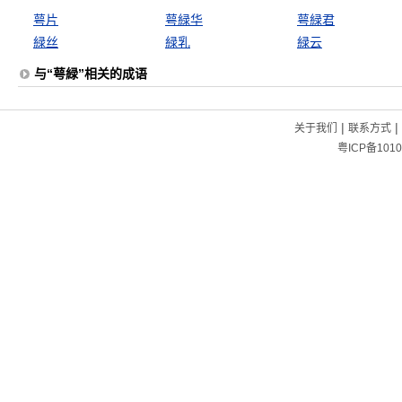
萼片
萼緑华
萼緑君
緑丝
緑乳
緑云
与“萼緑”相关的成语
|
|
关于我们
联系方式
粤ICP备1010