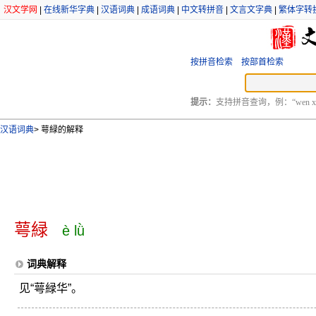
汉文学网
|
在线新华字典
|
汉语词典
|
成语词典
|
中文转拼音
|
文言文字典
|
繁体字转
按拼音检索
按部首检索
提示：
支持拼音查询，例：“wen xu
汉语词典
>
萼緑的解释
萼緑
è lǜ
词典解释
见“萼緑华”。