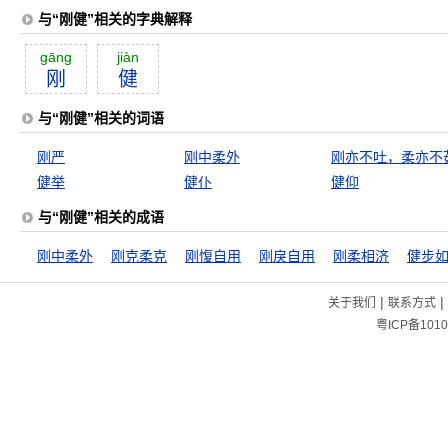
与“刚健”相关的字典解释
gāng
jiàn
刚
健
与“刚健”相关的词语
刚严
刚中柔外
刚亦不吐，柔亦不
健举
健仆
健仰
与“刚健”相关的成语
刚中柔外
刚克柔克
刚愎自用
刚戾自用
刚柔相济
健步
|
|
关于我们
联系方式
粤ICP备1010