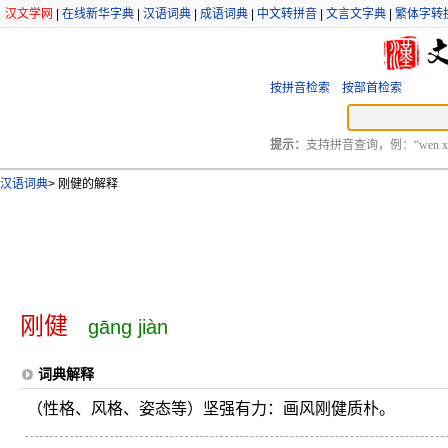
汉文学网
|
在线新华字典
|
汉语词典
|
成语词典
|
中文转拼音
|
文言文字典
|
繁体字转
按拼音检索
按部首检索
提示：
支持拼音查询，例：“wen xu
汉语词典
>
刚健的解释
刚健
gāng jiàn
词典解释
（性格、风格、姿态等）坚强有力：画风刚健质朴。