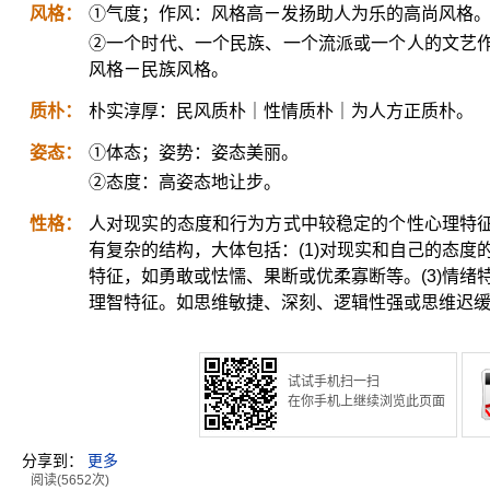
风格：
①气度；作风：风格高ㄧ发扬助人为乐的高尚风格
②一个时代、一个民族、一个流派或一个人的文艺
风格ㄧ民族风格。
质朴：
朴实淳厚：民风质朴｜性情质朴｜为人方正质朴。
姿态：
①体态；姿势：姿态美丽。
②态度：高姿态地让步。
性格：
人对现实的态度和行为方式中较稳定的个性心理特
有复杂的结构，大体包括：(1)对现实和自己的态度
特征，如勇敢或怯懦、果断或优柔寡断等。(3)情绪
理智特征。如思维敏捷、深刻、逻辑性强或思维迟
试试手机扫一扫
在你手机上继续浏览此页面
分享到：
更多
阅读(5652次)