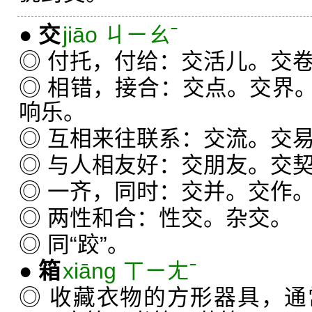
●
交
jiāo ㄐㄧㄠˉ
◎ 付托，付给：交活儿。交
◎ 相错，接合：交点。交界
响乐。
◎ 互相来往联系：交流。交
◎ 与人相友好：交朋友。交
◎ 一齐，同时：交并。交作
◎ 两性和合：性交。杂交。
◎ 同“跤”。
●
箱
xiāng ㄒㄧㄤˉ
◎ 收藏衣物的方形器具，