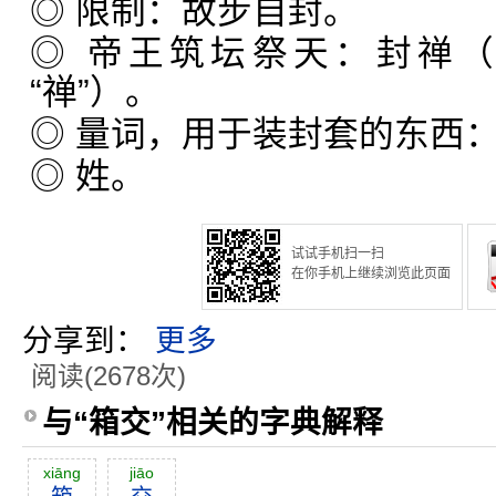
◎ 限制：故步自封。
◎ 帝王筑坛祭天：封禅（
“禅”）。
◎ 量词，用于装封套的东西
◎ 姓。
试试手机扫一扫
在你手机上继续浏览此页面
分享到：
更多
阅读(2678次)
与“箱交”相关的字典解释
xiāng
jiāo