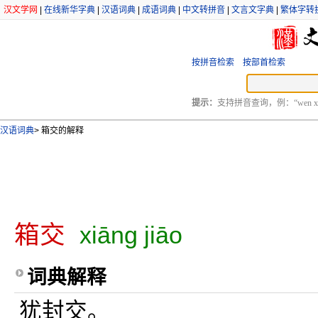
汉文学网
|
在线新华字典
|
汉语词典
|
成语词典
|
中文转拼音
|
文言文字典
|
繁体字转
按拼音检索
按部首检索
提示：
支持拼音查询，例：“wen xu
汉语词典
>
箱交的解释
箱交
xiāng jiāo
词典解释
犹封交。