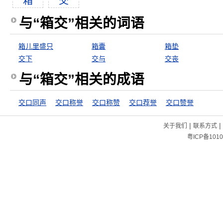
箱
交
与“箱交”相关的词语
箱儿里盛只
箱囊
箱垫
交下
交与
交丧
与“箱交”相关的成语
交口同声
交口称誉
交口称赞
交口荐誉
交口赞誉
|
|
关于我们
联系方式
粤ICP备1010