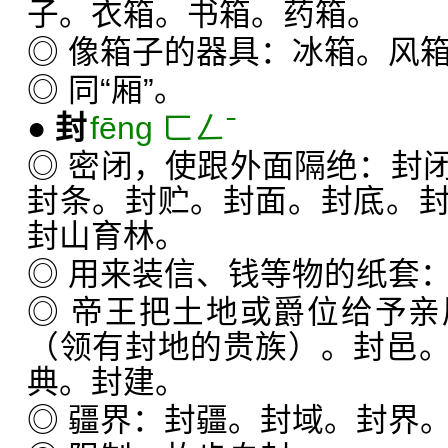
子。衣箱。书箱。药箱。
◎ 像箱子的器具：冰箱。风
◎ 同“厢”。
●
封
fēng ㄈㄥˉ
◎ 密闭，使跟外面隔绝：封
封条。封贮。封面。封底。
封山育林。
◎ 用来装信、钱等物的纸套
◎ 帝王把土地或爵位给予
（领有封地的贵族）。封邑
典。封建。
◎ 疆界：封疆。封域。封界