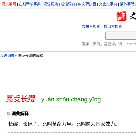
汉文学网
|
在线新华字典
|
汉语词典
|
成语词典
|
中文转拼音
|
文言文字典
|
繁体字转
按拼音检索
按部首检索
提示：
支持拼音查询，例：“wen xu
汉语词典
>
愿受长缨的解释
愿受长缨
yuàn shòu cháng yīng
词典解释
长缨：长绳子，比喻革命力量。比喻愿为国家效力。