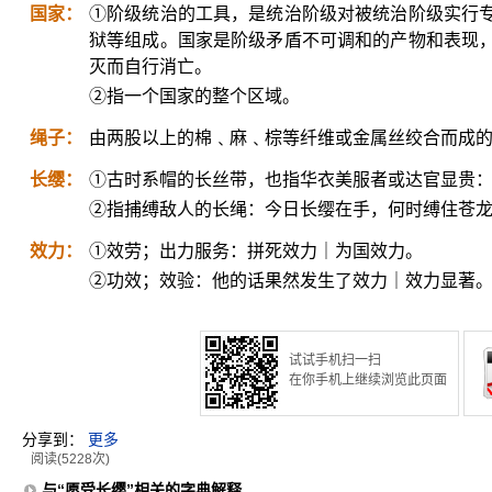
国家：
①阶级统治的工具，是统治阶级对被统治阶级实行
狱等组成。国家是阶级矛盾不可调和的产物和表现
灭而自行消亡。
②指一个国家的整个区域。
绳子：
由两股以上的棉﹑麻﹑棕等纤维或金属丝绞合而成
长缨：
①古时系帽的长丝带，也指华衣美服者或达官显贵
②指捕缚敌人的长绳：今日长缨在手，何时缚住苍
效力：
①效劳；出力服务：拼死效力｜为国效力。
②功效；效验：他的话果然发生了效力｜效力显著
试试手机扫一扫
在你手机上继续浏览此页面
分享到：
更多
阅读(5228次)
与“愿受长缨”相关的字典解释