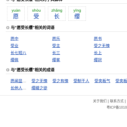
yuàn
shòu
zhăng
yīng
愿
受
长
缨
与“愿受长缨”相关的词语
愿中
愿乐
愿书
受业
受主
受之无愧
长七短八
长三
长上
缨佩
缨冕
缨冠
与“愿受长缨”相关的成语
愿闻显据，以核理实
受之无愧
受之有愧
受制于人
受夹板气
受夹
长他人威风，灭自己志气
缨緌之徒
|
|
关于我们
联系方式
粤ICP备1010