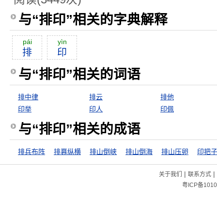
与“排印”相关的字典解释
pái
yìn
排
印
与“排印”相关的词语
排中律
排云
排他
印举
印人
印佩
与“排印”相关的成语
排兵布阵
排奡纵横
排山倒峡
排山倒海
排山压卵
印把
|
|
关于我们
联系方式
粤ICP备1010