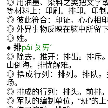
◎ 用油墨、染料之类把文字
等材料上：印刷。排印。印制
◎ 彼此符合：印证。心心相
◎ 外界事物反映在脑中所留
◎ 姓。
●
排
pái ㄆㄞˊ
◎ 除去，推开：排出。排斥
山倒海。排忧解难。
◎ 摆成行列：排列。排队
场。
◎ 排成的行列：排头。前排
◎ 军队的编制单位，“班”的