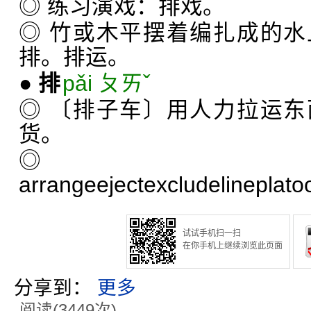
◎ 练习演戏：排戏。
◎ 竹或木平摆着编扎成的
排。排运。
●
排
pǎi ㄆㄞˇ
◎ 〔排子车〕用人力拉运
货。
◎
arrange
eject
exclude
line
plato
试试手机扫一扫
在你手机上继续浏览此页面
分享到：
更多
阅读(3449次)