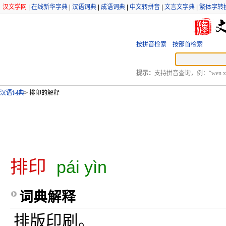
汉文学网
|
在线新华字典
|
汉语词典
|
成语词典
|
中文转拼音
|
文言文字典
|
繁体字转
按拼音检索
按部首检索
提示：
支持拼音查询，例：“wen xu
汉语词典
>
排印的解释
排印
pái yìn
词典解释
排版印刷。