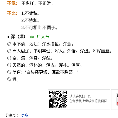
不像：
不象样，不正常。
不比：
1.不偏私。
2.不协和。
3.不可相比;不同于。
●
浑
（渾）
hún ㄏㄨㄣˊ
◎ 水不清，污浊：浑水摸鱼。浑浊。
◎ 骂人糊涂，不明事理：浑人。浑话。浑蛋。浑浑噩噩。
◎ 全，满：浑身。浑然。
◎ 天然的，淳朴的：浑古。浑朴。浑厚。
◎ 简直：“白头搔更短，浑欲不胜簪。”
◎ 姓。
试试手机扫一扫
在你手机上继续浏览此页面
分享到：
更多