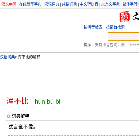
汉文学网
|
在线新华字典
|
汉语词典
|
成语词典
|
中文转拼音
|
文言文字典
|
繁体字转
按拼音检索
按部首检索
提示：
支持拼音查询，例：“wen xu
汉语词典
>
浑不比的解释
浑不比
hún bù bǐ
词典解释
犹言全不像。