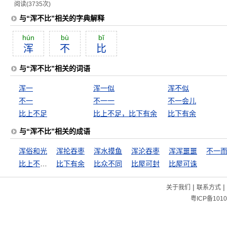
阅读(3735次)
与“浑不比”相关的字典解释
hún
bù
bĭ
浑
不
比
与“浑不比”相关的词语
浑一
浑一似
浑不似
不一
不一一
不一会儿
比上不足
比上不足，比下有余
比下有余
与“浑不比”相关的成语
浑俗和光
浑抡吞枣
浑水摸鱼
浑沦吞枣
浑浑噩噩
不一
比上不足，比下有余
比下有余
比众不同
比屋可封
比屋可诛
|
|
关于我们
联系方式
粤ICP备1010