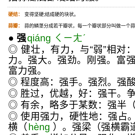
硬结：
变得坚硬;结成硬的块状。
蒜瓣：
蒜的鳞茎分成若干瓣状，每一个瓣状部分叫做一个
●
强
qiáng ㄑㄧㄤˊ
◎ 健壮，有力，与“弱”相对
力。强大。强劲。刚强。富
富力强。
◎ 程度高：强手。强烈。强
◎ 胜过，优越，好：强干。
◎ 有余，略多于某数：强半
◎ 使用强力，硬性地：强占
横（
hèng
）。强梁（强横霸