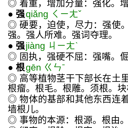
◎ 着重，增加分量：强化。
●
强
qiǎng ㄑㄧㄤˇ
◎ 硬要，迫使，尽力：强使
强。强人所难。强词夺理。
●
强
jiàng ㄐㄧㄤˋ
◎ 固执，强硬不屈：强嘴。
●
根
gēn ㄍㄣˉ
◎ 高等植物茎干下部长在土
根瘤。根毛。根雕。须根。块
◎ 物体的基部和其他东西连
墙根儿。
◎ 事物的本源：根源。根由