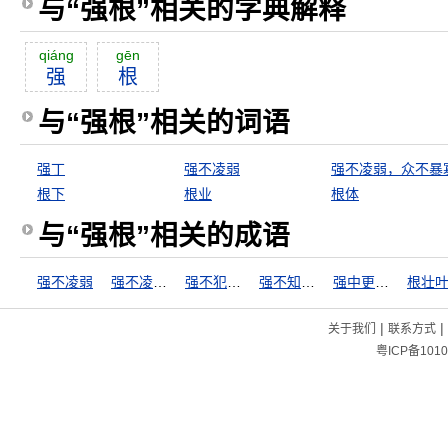
与“强根”相关的字典解释
qiáng
gēn
强
根
与“强根”相关的词语
强丁
强不凌弱
强不凌弱，众不暴
根下
根业
根体
与“强根”相关的成语
强不凌弱
强不凌弱，众不暴寡
强不犯弱，众不暴寡
强不知以为知
强中更有强中手
根壮
|
|
关于我们
联系方式
粤ICP备1010