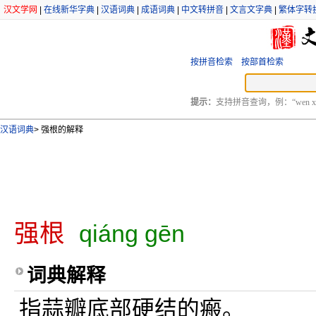
汉文学网
|
在线新华字典
|
汉语词典
|
成语词典
|
中文转拼音
|
文言文字典
|
繁体字转
按拼音检索
按部首检索
提示：
支持拼音查询，例：“wen xu
汉语词典
>
强根的解释
强根
qiáng gēn
词典解释
指蒜瓣底部硬结的瘢。