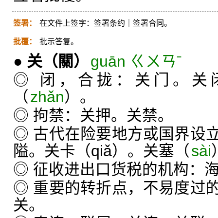
签署：
在文件上签字：签署条约｜签署合同。
批覆：
批示答复。
●
关
（關）
guān ㄍㄨㄢˉ
◎ 闭，合拢：关门。关
（
zhǎn
）。
◎ 拘禁：关押。关禁。
◎ 古代在险要地方或国界设
隘。关卡（qiǎ）。关塞（
sài
◎ 征收进出口货税的机构：
◎ 重要的转折点，不易度过
关。