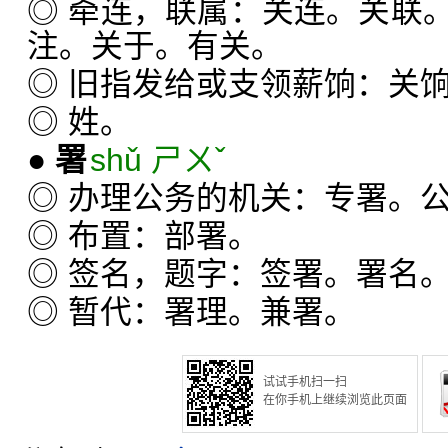
◎ 牵连，联属：关连。关联
注。关于。有关。
◎ 旧指发给或支领薪饷：关
◎ 姓。
●
署
shǔ ㄕㄨˇ
◎ 办理公务的机关：专署。
◎ 布置：部署。
◎ 签名，题字：签署。署名
◎ 暂代：署理。兼署。
试试手机扫一扫
在你手机上继续浏览此页面