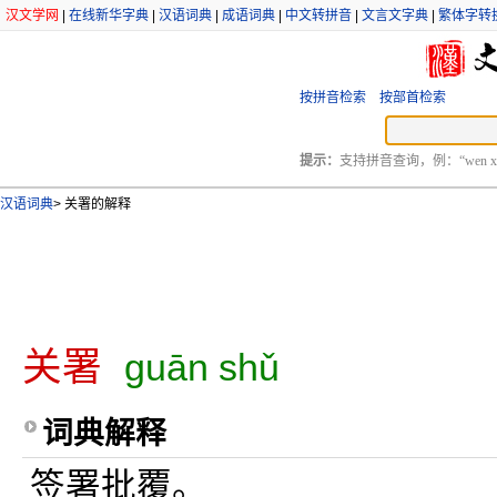
汉文学网
|
在线新华字典
|
汉语词典
|
成语词典
|
中文转拼音
|
文言文字典
|
繁体字转
按拼音检索
按部首检索
提示：
支持拼音查询，例：“wen xu
汉语词典
>
关署的解释
关署
guān shǔ
词典解释
签署批覆。