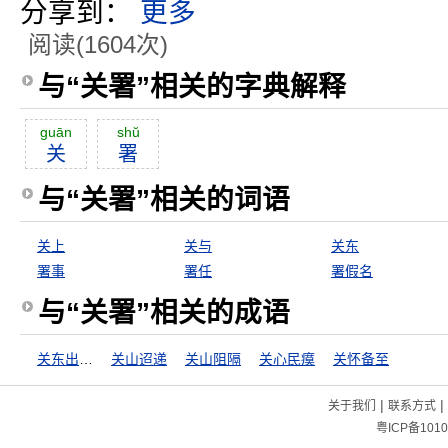
分享到：
更多
阅读(1604次)
与“关署”相关的字典解释
guān
shŭ
关
署
与“关署”相关的词语
关上
关与
关东
署事
署任
署假名
与“关署”相关的成语
关东出相，关西出将
关山迢递
关山阻隔
关心民瘼
关怀备至
|
|
关于我们
联系方式
粤ICP备1010