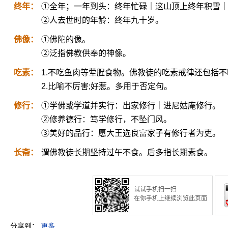
终年：
①全年；一年到头：终年忙碌｜这山顶上终年积雪
②人去世时的年龄：终年九十岁。
佛像：
①佛陀的像。
②泛指佛教供奉的神像。
吃素：
1.不吃鱼肉等荤腥食物。佛教徒的吃素戒律还包括不吃
2.比喻不厉害;好惹。多用于否定句。
修行：
①学佛或学道并实行：出家修行｜进尼姑庵修行。
②修养德行：笃学修行，不坠门风。
③美好的品行：愿大王选良富家子有修行者为吏。
长斋：
谓佛教徒长期坚持过午不食。后多指长期素食。
试试手机扫一扫
在你手机上继续浏览此页面
分享到：
更多