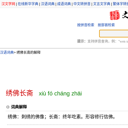
汉文学网
|
在线新华字典
|
汉语词典
|
成语词典
|
中文转拼音
|
文言文字典
|
繁体字转
按拼音检索
按部首检索
提示：
支持拼音查询，例：“wen xu
汉语词典
>
绣佛长斋的解释
绣佛长斋
xiù fó cháng zhāi
词典解释
绣佛：刺绣的佛像；长斋：终年吃素。形容修行信佛。