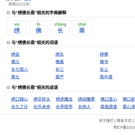
阅读(3121次)
与“绣佛长斋”相关的字典解释
xiù
fó
zhăng
zhāi
绣
佛
长
斋
与“绣佛长斋”相关的词语
绣丝
绣丸
绣佛
佛义
佛乘
佛书
长七短八
长三
长上
斋七
斋严
斋中酒
与“绣佛长斋”相关的成语
绣口锦心
绣花枕头
绣虎雕龙
绣闼雕甍
佛口圣心
佛口
长久之计
长乐未央
长亭短亭
长他人威风，灭自己志气
斋居蔬食
斋心
|
|
关于我们
联系方式
粤ICP备1010