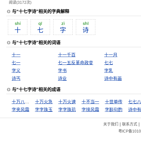
阅读(3172次)
与“十七字诗”相关的字典解释
shí
qī
zì
shī
十
七
字
诗
与“十七字诗”相关的词语
十一
十一千百
十一月
七一
七一五反革命政变
七七
字义
字书
字乳
诗丐
诗业
诗中有画
与“十七字诗”相关的成语
十万八千里
十万火急
十万火速
十不当一
十世单传
七七
字夹风霜
字字珠玉
字字珠玑
字挟风霜
字斟句酌
诗中
|
|
关于我们
联系方式
粤ICP备1010