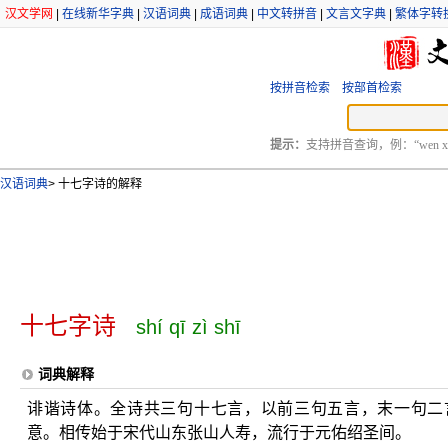
汉文学网
|
在线新华字典
|
汉语词典
|
成语词典
|
中文转拼音
|
文言文字典
|
繁体字转
按拼音检索
按部首检索
提示：
支持拼音查询，例：“wen xu
汉语词典
>
十七字诗的解释
十七字诗
shí qī zì shī
词典解释
诽谐诗体。全诗共三句十七言，以前三句五言，末一句二
意。相传始于宋代山东张山人寿，流行于元佑绍圣间。