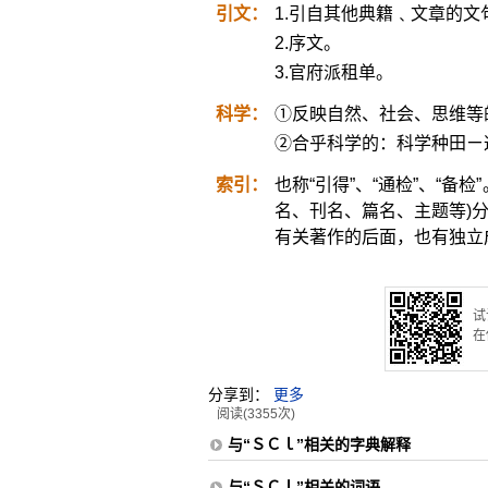
引文：
1.引自其他典籍﹑文章的文
2.序文。
3.官府派租单。
科学：
①反映自然、社会、思维等
②合乎科学的：科学种田ㄧ
索引：
也称“引得”、“通检”、“
名、刊名、篇名、主题等)
有关著作的后面，也有独立
试
在
分享到：
更多
阅读(3355次)
与“ＳＣｌ”相关的字典解释
与“ＳＣｌ”相关的词语