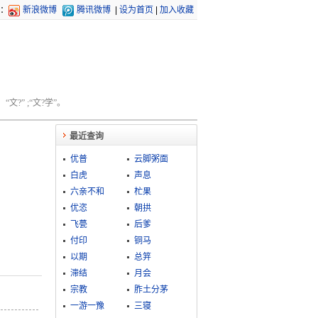
：
新浪微博
腾讯微博
|
设为首页
|
加入收藏
文?” ;“文?学”。
最近查询
优普
云脚粥面
白虎
声息
六亲不和
杧果
优恣
朝拱
飞甍
后爹
付印
铜马
以期
总笄
滞结
月会
宗教
胙土分茅
一游一豫
三寝