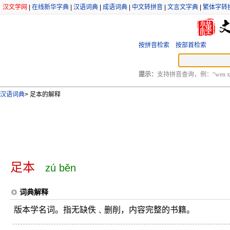
汉文学网
|
在线新华字典
|
汉语词典
|
成语词典
|
中文转拼音
|
文言文字典
|
繁体字转
按拼音检索
按部首检索
提示：
支持拼音查询，例：“wen xu
汉语词典
>
足本的解释
足本
zú běn
词典解释
版本学名词。指无缺佚﹑删削，内容完整的书籍。