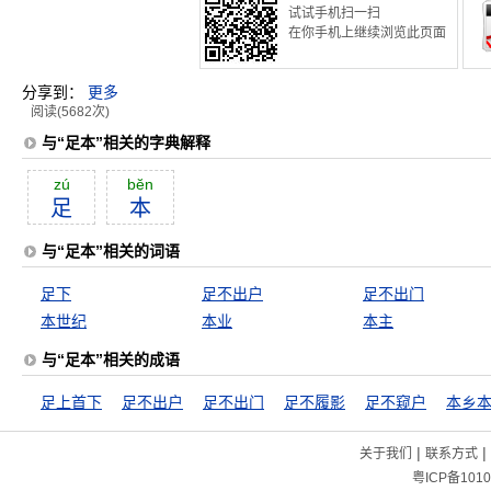
试试手机扫一扫
在你手机上继续浏览此页面
分享到：
更多
阅读(5682次)
与“足本”相关的字典解释
zú
bĕn
足
本
与“足本”相关的词语
足下
足不出户
足不出门
本世纪
本业
本主
与“足本”相关的成语
足上首下
足不出户
足不出门
足不履影
足不窥户
本乡
|
|
关于我们
联系方式
粤ICP备1010