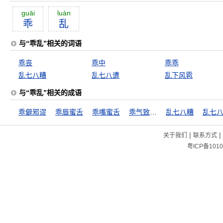
guāi
luàn
乖
乱
与“乖乱”相关的词语
乖丧
乖中
乖乖
乱七八糟
乱七八遭
乱下风雹
与“乖乱”相关的成语
乖僻邪谬
乖唇蜜舌
乖嘴蜜舌
乖气致戾，和气致祥
乱七八糟
乱七
|
|
关于我们
联系方式
粤ICP备1010