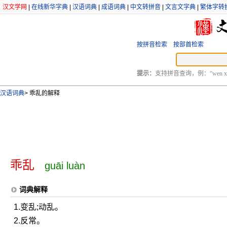
汉文学网
|
在线新华字典
|
汉语词典
|
成语词典
|
中文转拼音
|
文言文字典
|
繁体字转
按拼音检索
按部首检索
提示：
支持拼音查询，例：“wen xu
汉语词典
>
乖乱的解释
乖乱
guāi luàn
词典解释
1.变乱;动乱。
2.反常。