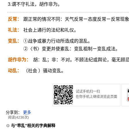
3.谓不守礼法，胡作非为。
反常：
跟正常的情况不同：天气反常ㄧ态度反常ㄧ反常现
礼法：
社会上通行的法纪和礼仪。
变乱：
①战争或暴力行动所造成的混乱。
②〈书〉变更并使紊乱：变乱祖制ㄧ变乱成法。
胡作非为：
胡：乱；非：不对。不顾法纪或舆论，毫无顾
动乱：
（社会 ）骚动变乱。
试试手机扫一扫
在你手机上继续浏览此页面
分享到：
更多
阅读(4236次)
与“乖乱”相关的字典解释