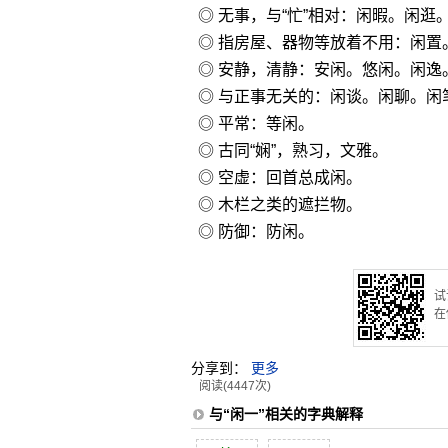
◎ 无事，与“忙”相对：闲暇。闲
◎ 指房屋、器物等放着不用：闲置
◎ 安静，清静：安闲。悠闲。闲
◎ 与正事无关的：闲谈。闲聊。闲
◎ 平常：等闲。
◎ 古同“娴”，熟习，文雅。
◎ 空虚：回首总成闲。
◎ 木栏之类的遮拦物。
◎ 防御：防闲。
试
在
分享到：
更多
阅读(4447次)
与“闲一”相关的字典解释