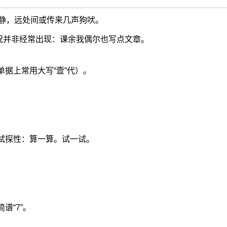
静，远处间或传来几声狗吠。
情况并非经常出现：课余我偶尔也写点文章。
单据上常用大写“壹”代）。
试探性：算一算。试一试。
。
谱“7”。