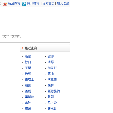
：
新浪微博
腾讯微博
|
设为首页
|
加入收藏
文?” ;“文?学”。
最近查询
箱垫
健仰
除日
清琴
无渐
懒汉鞋
咎毁
觞曲
白衣士
次氯酸
缩匿
株林
甬剧
狐襟貉袖
棠树政
队副
蠡种
马上公
琪蘤
建水县