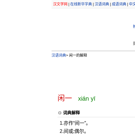
汉文学网
|
在线新华字典
|
汉语词典
|
成语词典
|
中
汉语词典
>
闲一的解释
闲一
xián yī
词典解释
1.亦作“间一”。
2.间或;偶尔。