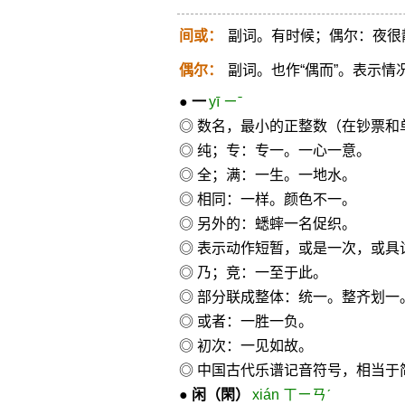
间或：
副词。有时候；偶尔：夜很
偶尔：
副词。也作“偶而”。表示
●
一
yī ㄧˉ
◎ 数名，最小的正整数（在钞票和
◎ 纯；专：专一。一心一意。
◎ 全；满：一生。一地水。
◎ 相同：一样。颜色不一。
◎ 另外的：蟋蟀一名促织。
◎ 表示动作短暂，或是一次，或具
◎ 乃；竞：一至于此。
◎ 部分联成整体：统一。整齐划一
◎ 或者：一胜一负。
◎ 初次：一见如故。
◎ 中国古代乐谱记音符号，相当于简
●
闲
（閑）
xián ㄒㄧㄢˊ