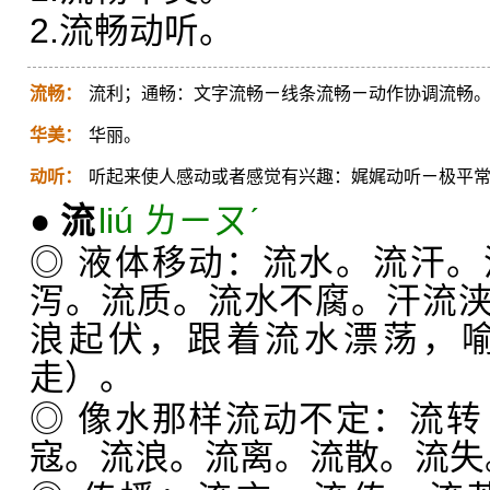
2.流畅动听。
流畅：
流利；通畅：文字流畅ㄧ线条流畅ㄧ动作协调流畅
华美：
华丽。
动听：
听起来使人感动或者感觉有兴趣：娓娓动听ㄧ极平
●
流
liú ㄌㄧㄡˊ
◎ 液体移动：流水。流汗
泻。流质。流水不腐。汗流
浪起伏，跟着流水漂荡，
走）。
◎ 像水那样流动不定：流转
寇。流浪。流离。流散。流失