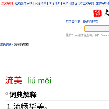
汉文学网
|
在线新华字典
|
汉语词典
|
成语词典
|
中文转拼音
|
文言文字典
|
繁体字转
按拼音检索
按部首检索
提示：
支持拼音查询，例：“wen xu
汉语词典
>
流美的解释
流美
liú měi
词典解释
1.流畅华美。