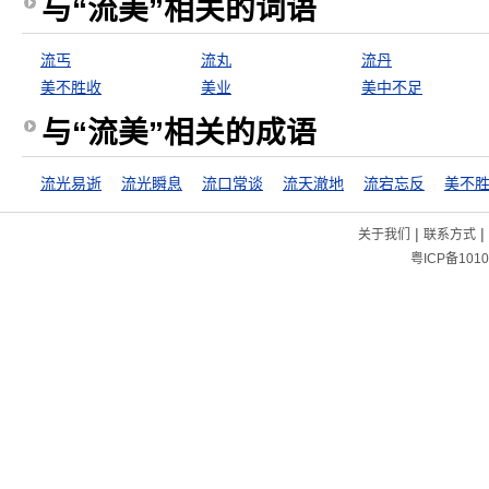
与“流美”相关的词语
流丐
流丸
流丹
美不胜收
美业
美中不足
与“流美”相关的成语
流光易逝
流光瞬息
流口常谈
流天澈地
流宕忘反
美不
|
|
关于我们
联系方式
粤ICP备1010