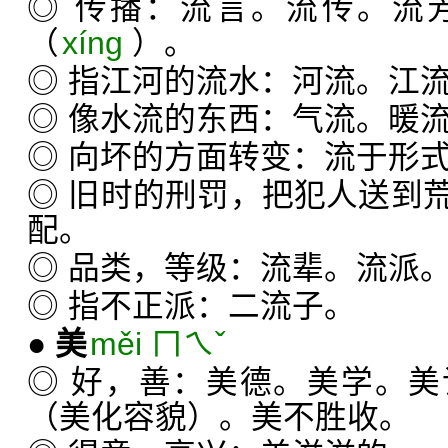
◎ 传播：流言。流传。流
（
xíng
）。
◎ 指江河的流水：河流。江
◎ 像水流的东西：气流。暖
◎ 向坏的方面转变：流于形
◎ 旧时的刑罚，把犯人送到
配。
◎ 品类，等级：流辈。流派
◎ 指不正派：二流子。
●
美
měi ㄇㄟˇ
◎ 好，善：美德。美学。
（美化容貌）。美不胜收。