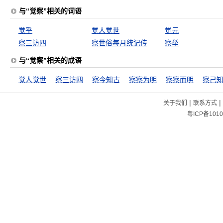
与“觉察”相关的词语
觉乎
觉人觉世
觉元
察三访四
察世俗每月统记传
察举
与“觉察”相关的成语
觉人觉世
察三访四
察今知古
察察为明
察察而明
察己
|
|
关于我们
联系方式
粤ICP备1010