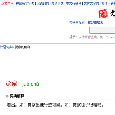
汉文学网
|
在线新华字典
|
汉语词典
|
成语词典
|
中文转拼音
|
文言文字典
|
繁体字转
按拼音检索
按部首检索
提示：
支持拼音查询，例：“wen xu
汉语词典
>
觉察的解释
觉察
jué chá
词典解释
看出。如：觉察出他行迹可疑。如：觉察毯子很粗糙。