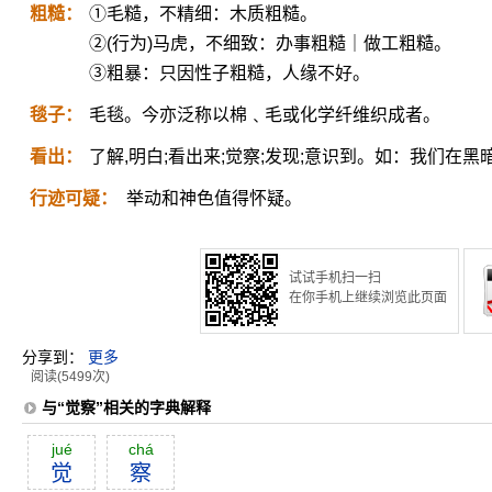
粗糙：
①毛糙，不精细：木质粗糙。
②(行为)马虎，不细致：办事粗糙｜做工粗糙。
③粗暴：只因性子粗糙，人缘不好。
毯子：
毛毯。今亦泛称以棉﹑毛或化学纤维织成者。
看出：
了解,明白;看出来;觉察;发现;意识到。如：我们在
行迹可疑：
举动和神色值得怀疑。
试试手机扫一扫
在你手机上继续浏览此页面
分享到：
更多
阅读(5499次)
与“觉察”相关的字典解释
jué
chá
觉
察