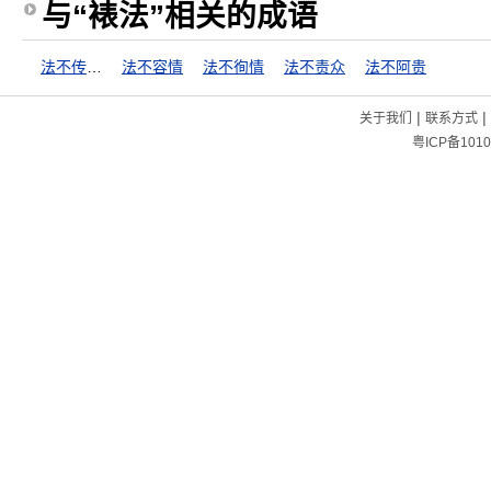
与“裱法”相关的成语
法不传六耳
法不容情
法不徇情
法不责众
法不阿贵
|
|
关于我们
联系方式
粤ICP备1010