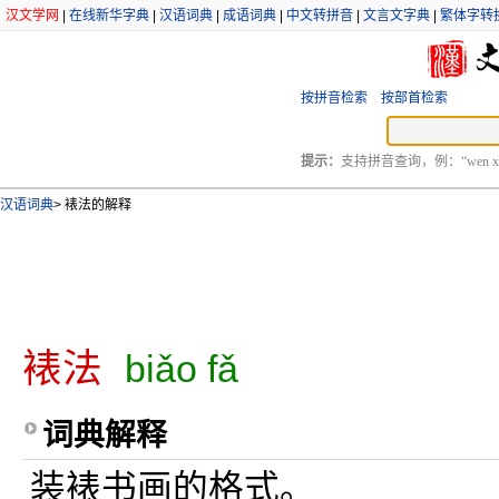
汉文学网
|
在线新华字典
|
汉语词典
|
成语词典
|
中文转拼音
|
文言文字典
|
繁体字转
按拼音检索
按部首检索
提示：
支持拼音查询，例：“wen xu
汉语词典
>
裱法的解释
裱法
biǎo fǎ
词典解释
装裱书画的格式。