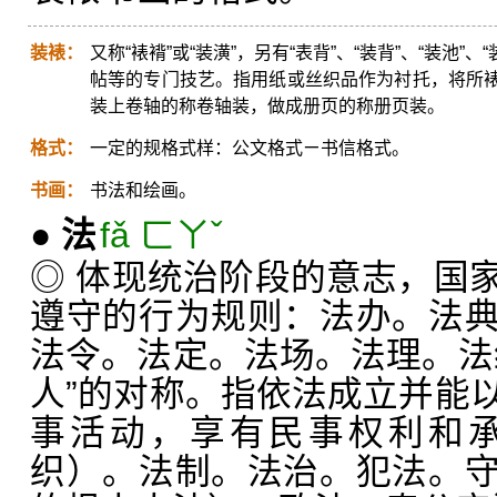
装裱：
又称“裱褙”或“装潢”，另有“表背”、“装背”、“装池”
帖等的专门技艺。指用纸或丝织品作为衬托，将所
装上卷轴的称卷轴装，做成册页的称册页装。
格式：
一定的规格式样：公文格式ㄧ书信格式。
书画：
书法和绘画。
●
法
fǎ ㄈㄚˇ
◎ 体现统治阶段的意志，国
遵守的行为规则：法办。法
法令。法定。法场。法理。法
人”的对称。指依法成立并能
事活动，享有民事权利和
织）。法制。法治。犯法。