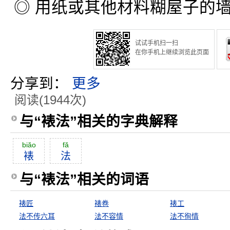
◎ 用纸或其他材料糊屋子的
试试手机扫一扫
在你手机上继续浏览此页面
分享到：
更多
阅读(1944次)
与“裱法”相关的字典解释
biăo
fă
裱
法
与“裱法”相关的词语
裱匠
裱卷
裱工
法不传六耳
法不容情
法不徇情