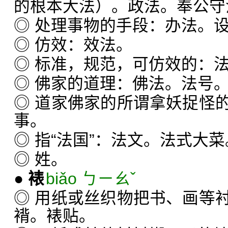
的根本大法）。政法。奉公守
◎ 处理事物的手段：办法。
◎ 仿效：效法。
◎ 标准，规范，可仿效的：
◎ 佛家的道理：佛法。法号
◎ 道家佛家的所谓拿妖捉怪
事。
◎ 指“法国”：法文。法式大菜
◎ 姓。
●
裱
biǎo ㄅㄧㄠˇ
◎ 用纸或丝织物把书、画等
褙。裱贴。