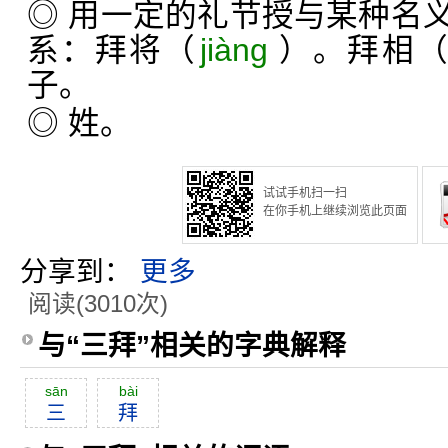
◎ 用一定的礼节授与某种名
系：拜将（
jiàng
）。拜相
子。
◎ 姓。
试试手机扫一扫
在你手机上继续浏览此页面
分享到：
更多
阅读(3010次)
与“三拜”相关的字典解释
sān
bài
三
拜