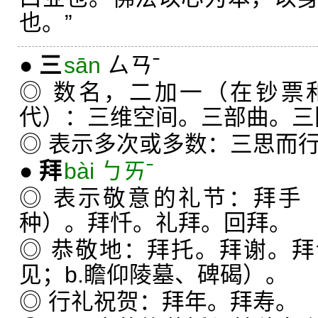
也。”
●
三
sān
ㄙㄢˉ
◎ 数名，二加一（在钞票
代）：三维空间。三部曲。三
◎ 表示多次或多数：三思而
●
拜
bài ㄅㄞˉ
◎ 表示敬意的礼节：拜手
种）。拜忏。礼拜。回拜。
◎ 恭敬地：拜托。拜谢。拜
见；b.瞻仰陵墓、碑碣）。
◎ 行礼祝贺：拜年。拜寿。