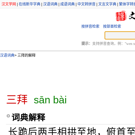
汉文学网
|
在线新华字典
|
汉语词典
|
成语词典
|
中文转拼音
|
文言文字典
|
繁体字转
按拼音检索
按部首检索
提示：
支持拼音查询，例：“wen xu
汉语词典
>
三拜的解释
三拜
sān bài
词典解释
长跪后两手相拱至地，俯首