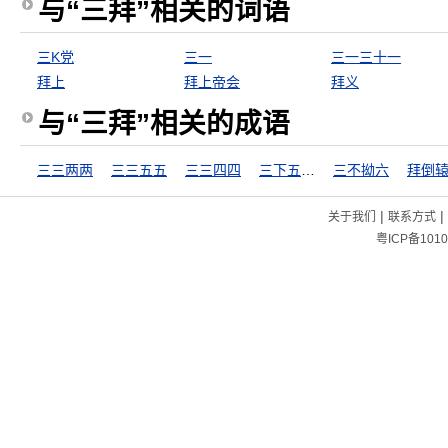
与“三拜”相关的词语
三K党
三一
三一三十一
拜上
拜上帝会
拜义
与“三拜”相关的成语
三三两两
三三五五
三三四四
三下五除二
三不拗六
拜倒
|
|
关于我们
联系方式
粤ICP备1010