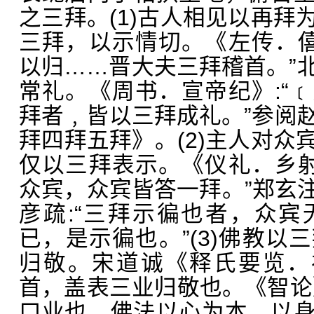
之三拜。(1)古人相见以再拜
三拜，以示情切。《左传．僖
以归……晋大夫三拜稽首。”
常礼。《周书．宣帝纪》:“
拜者﹐皆以三拜成礼。”参阅
拜四拜五拜》。(2)主人对众
仅以三拜表示。《仪礼．乡射
众宾，众宾皆答一拜。”郑玄注
彦疏:“三拜示徧也者，众
已，是示徧也。”(3)佛教以
归敬。宋道诚《释氏要览．
首，盖表三业归敬也。《智论
口业也。佛法以心为本，以