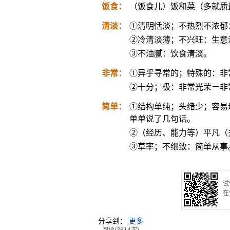
饭食：
（饭食儿）饭和菜（多就质
清淡：
①清明恬淡；不热烈不浓郁
②冷清淡薄；不兴旺：生意
③不油腻：饮食清淡。
非常：
①异乎寻常的；特殊的：非
②十分；极：非常光荣ㄧ非
简单：
①结构单纯；头绪少；容易
单单说了几句话。
②（经历、能力等）平凡（
③草率；不细致：简单从事
试
在
分享到：
更多