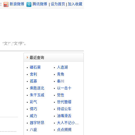
：
新浪微博
腾讯微博
|
设为首页
|
加入收藏
文?” ;“文?学”。
最近查询
礳石渠
人造湖
舍利
青角
孤寡
秦川
乘胜逐北
以一击十
朱干玉戚
觉性
彩气
世代簪缨
倩巧
待诏公车
威力
油嘴滑舌
器宇轩昂
大人不记小人过
八疵
点点搠搠