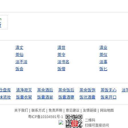
n
饭
清丈
清世
清业
茶仙
茶令
茶仪
淡不淡
淡书名
淡事
饭会
饭僧
饭匕
仓盘库
清净寂灭
茶余酒后
茶余饭后
茶余饭饱
茶饭无心
淡
抹浓妆
饭囊衣架
饭囊酒瓮
饭囊酒甕
饭坑酒囊
饭来开口
|
|
|
|
|
关于我们
联系方式
免责声明
意见建议
友情链接
网站地图
粤ICP备10104591号-1
二维码
扫描可直接访问