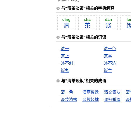
阅读(3814次)
与“清茶淡饭”相关的字典解释
qīng
chá
dàn
fà
清
茶
淡
与“清茶淡饭”相关的词语
清一
清一色
茶上
茶亭
淡不剌
淡不济
饭丸
饭主
与“清茶淡饭”相关的成语
清一色
清丽俊逸
清交素友
清
淡妆浓抹
淡妆轻抹
淡扫蛾眉
淡