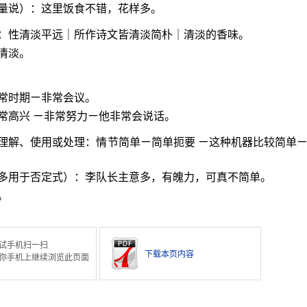
量说）：这里饭食不错，花样多。
：性清淡平远｜所作诗文皆清淡简朴｜清淡的香味。
清淡。
常时期ㄧ非常会议。
常高兴 ㄧ非常努力ㄧ他非常会说话。
理解、使用或处理：情节简单ㄧ简单扼要 ㄧ这种机器比较简单
多用于否定式）：李队长主意多，有魄力，可真不简单。
。
试手机扫一扫
下载本页内容
你手机上继续浏览此页面