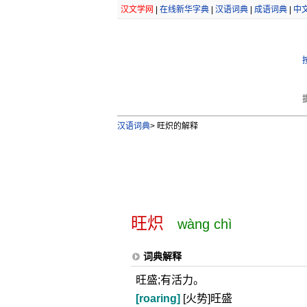
汉文学网
|
在线新华字典
|
汉语词典
|
成语词典
|
中
汉语词典
>
旺炽的解释
旺炽
wàng chì
词典解释
旺盛;有活力。
[roaring]
[火势]旺盛