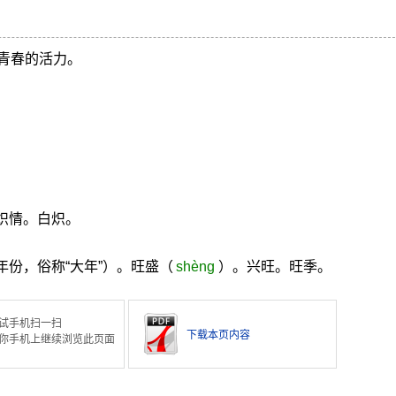
青春的活力。
炽情。白炽。
年份，俗称“大年”）。旺盛（
shèng
）。兴旺。旺季。
试手机扫一扫
下载本页内容
你手机上继续浏览此页面