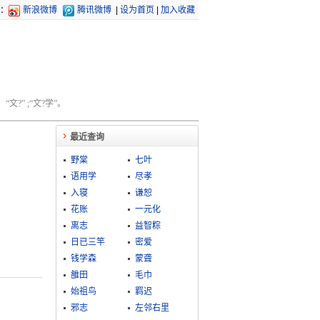
：
新浪微博
腾讯微博
|
设为首页
|
加入收藏
文?” ;“文?学”。
最近查询
野棠
七叶
语用学
尽孝
入寝
谦恕
花账
一元化
离志
益智粽
日已三竿
密爱
钱学森
蒙聋
雒田
毛巾
始祖鸟
羁迟
邪志
左邻右里