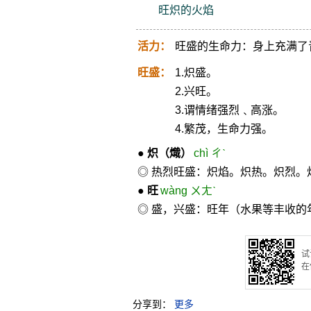
旺炽的火焰
活力：
旺盛的生命力：身上充满了
旺盛：
1.炽盛。
2.兴旺。
3.谓情绪强烈﹑高涨。
4.繁茂，生命力强。
●
炽
（熾）
chì ㄔˋ
◎ 热烈旺盛：炽焰。炽热。炽烈。
●
旺
wàng ㄨㄤˋ
◎ 盛，兴盛：旺年（水果等丰收的
试
在
分享到：
更多