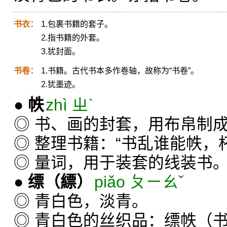
书衣：
1.包裹书籍的套子。
2.指书籍的外套。
3.犹封面。
书卷：
1.书籍。古代书本多作卷轴，故称为“书卷”。
2.犹墨迹。
●
帙
zhì ㄓˋ
◎ 书、画的封套，用布帛制
◎ 整理书籍：“书乱谁能帙，
◎ 量词，用于装套的线装书
●
缥
（縹）
piǎo ㄆㄧㄠˇ
◎ 青白色，淡青。
◎ 青白色的丝织品：缥帙（