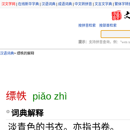
汉文学网
|
在线新华字典
|
汉语词典
|
成语词典
|
中文转拼音
|
文言文字典
|
繁体字转
按拼音检索
按部首检索
提示：
支持拼音查询，例：“wen xu
汉语词典
>
缥帙的解释
缥帙
piǎo zhì
词典解释
淡青色的书衣。亦指书卷。