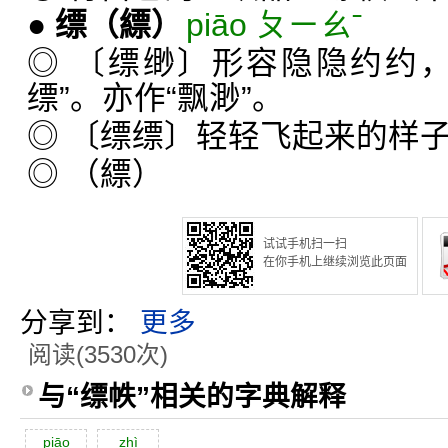
●
缥
（縹）
piāo ㄆㄧㄠˉ
◎ 〔缥缈〕形容隐隐约约
缥”。亦作“飘渺”。
◎ 〔缥缥〕轻轻飞起来的样
◎ （縹）
试试手机扫一扫
在你手机上继续浏览此页面
分享到：
更多
阅读(3530次)
与“缥帙”相关的字典解释
piāo
zhì