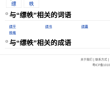
缥
帙
与“缥帙”相关的词语
缥乎
缥书
缥囊
帙帷
与“缥帙”相关的成语
|
|
关于我们
联系方式
粤ICP备1010