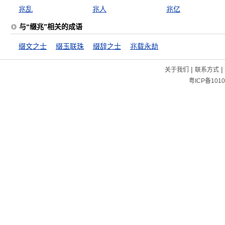
兆乱
兆人
兆亿
与“缀兆”相关的成语
缀文之士
缀玉联珠
缀辞之士
兆载永劫
|
|
关于我们
联系方式
粤ICP备1010