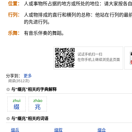
位置：
人或事物所占据的地方或所处的地位：请大家按各
行列：
人或物排成的直行和横列的总称：他站在行列的最
的先进行列。
乐舞：
有音乐伴奏的舞蹈。
试试手机扫一扫
在你手机上继续浏览此页面
分享到：
更多
阅读(3512次)
与“缀兆”相关的字典解释
zhuì
zhào
缀
兆
与“缀兆”相关的词语
缀兵
缀叙
缀合