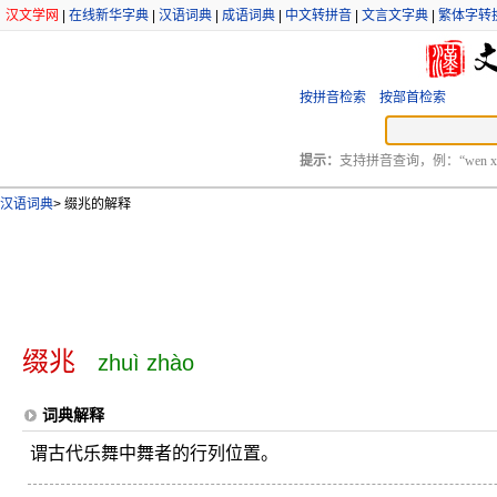
汉文学网
|
在线新华字典
|
汉语词典
|
成语词典
|
中文转拼音
|
文言文字典
|
繁体字转
按拼音检索
按部首检索
提示：
支持拼音查询，例：“wen xu
汉语词典
>
缀兆的解释
缀兆
zhuì zhào
词典解释
谓古代乐舞中舞者的行列位置。