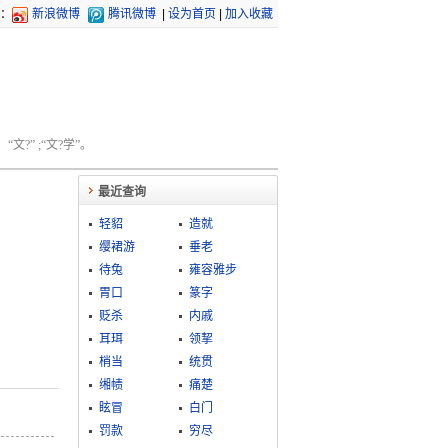
：
新浪微博
腾讯微博
|
设为首页
|
加入收藏
文?” ;“文?学”。
最近查询
轻貂
造就
缨裙游
垂老
待兔
雍容雅步
胃口
篆字
贬杀
内戚
耳珥
领挈
梢当
统贯
缃帻
痛楚
眩冒
白门
罚款
穷尽