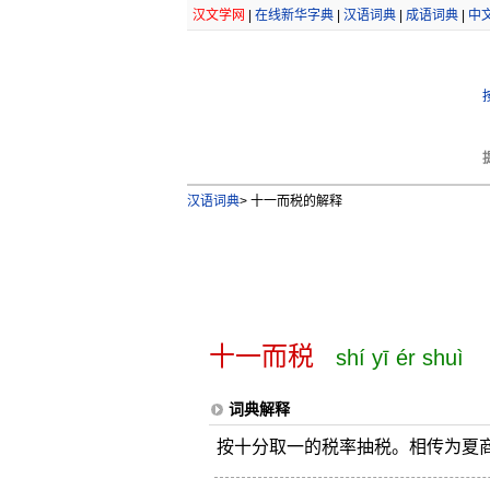
汉文学网
|
在线新华字典
|
汉语词典
|
成语词典
|
中
汉语词典
>
十一而税的解释
十一而税
shí yī ér shuì
词典解释
按十分取一的税率抽税。相传为夏