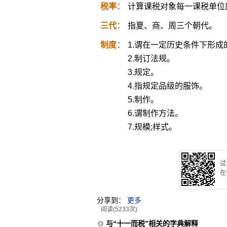
税率：
计算课税对象每一课税单位
三代：
指夏、商、周三个朝代。
制度：
1.谓在一定历史条件下形
2.制订法规。
3.规定。
4.指规定品级的服饰。
5.制作。
6.谓制作方法。
7.规模;样式。
试
在
分享到：
更多
阅读(5233次)
与“十一而税”相关的字典解释