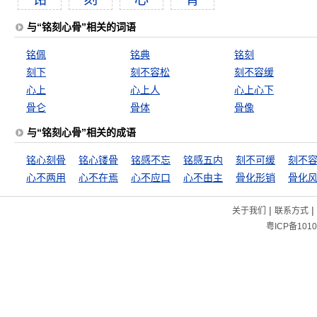
与“铭刻心骨”相关的词语
铭佩
铭典
铭刻
刻下
刻不容松
刻不容缓
心上
心上人
心上心下
骨仑
骨体
骨像
与“铭刻心骨”相关的成语
铭心刻骨
铭心镂骨
铭感不忘
铭感五内
刻不可缓
刻不
心不两用
心不在焉
心不应口
心不由主
骨化形销
骨化
|
|
关于我们
联系方式
粤ICP备1010