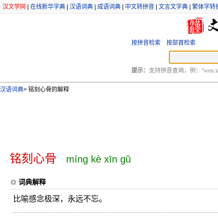
汉文学网
|
在线新华字典
|
汉语词典
|
成语词典
|
中文转拼音
|
文言文字典
|
繁体字转
按拼音检索
按部首检索
提示：
支持拼音查询，例：“wen xu
汉语词典
>
铭刻心骨的解释
铭刻心骨
míng kè xīn gǔ
词典解释
比喻感念极深，永远不忘。