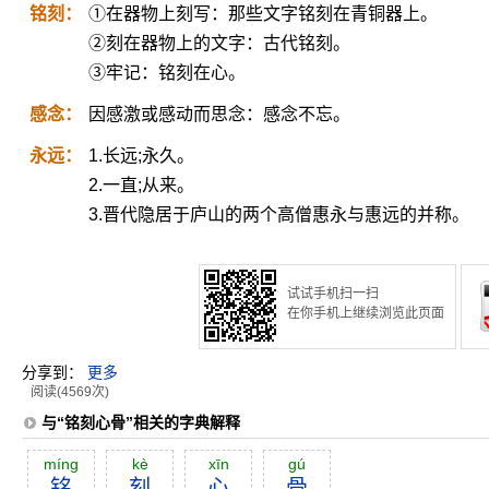
铭刻：
①在器物上刻写：那些文字铭刻在青铜器上。
②刻在器物上的文字：古代铭刻。
③牢记：铭刻在心。
感念：
因感激或感动而思念：感念不忘。
永远：
1.长远;永久。
2.一直;从来。
3.晋代隐居于庐山的两个高僧惠永与惠远的并称。
试试手机扫一扫
在你手机上继续浏览此页面
分享到：
更多
阅读(4569次)
与“铭刻心骨”相关的字典解释
míng
kè
xīn
gú
铭
刻
心
骨