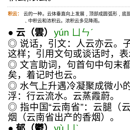
积云：
云的一种。云体垂直向上发展﹐顶部成圆弧形﹐底
﹑中积云和浓积云。浓积云多见降雨。
●
云
（雲）
yún ㄩㄣˊ
◎ 说话，引文：人云亦云。
这样；引用文句或谈话时，表
◎ 文言助词，句首句中句末
矣，着记时也云。
◎ 水气上升遇冷凝聚成微小
浮：行云流水。云蒸霞蔚。
◎ 指中国“云南省”：云腿（
烟（云南省出产的香烟）。
●
郁
（鬱）
yù ㄩˋ